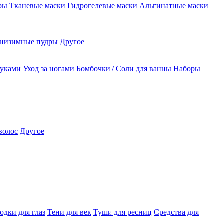
ры
Тканевые маски
Гидрогелевые маски
Альгинатные маски
низимные пудры
Другое
руками
Уход за ногами
Бомбочки / Соли для ванны
Наборы
волос
Другое
одки для глаз
Тени для век
Туши для ресниц
Средства для