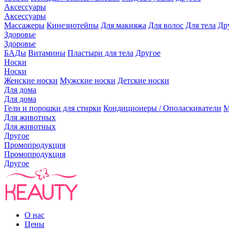
Аксессуары
Аксессуары
Массажеры
Кинезиотейпы
Для макияжа
Для волос
Для тела
Др
Здоровье
Здоровье
БАДы
Витамины
Пластыри для тела
Другое
Носки
Носки
Женские носки
Мужские носки
Детские носки
Для дома
Для дома
Гели и порошки для стирки
Кондиционеры / Ополаскиватели
М
Для животных
Для животных
Другое
Промопродукция
Промопродукция
Другое
О нас
Цены