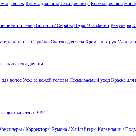
емы для век
Кремы для лица
Гели для лица
Кремы для шеи
Набо
е пенки и гели
Пилинги / Скрабы
Пэды / Салфетки
Ремуверы
Э
Масла для тела
Скрабы / Скатки для тела
Кремы для рук
Уход за 
ласкиватели для рта
 для волос
Уход за кожей головы
Несмываемый уход
Краска для 
езащитные стики SPF
Консилеры / Корректоры
Румяна / Хайлайтеры
Карандаши / Подв