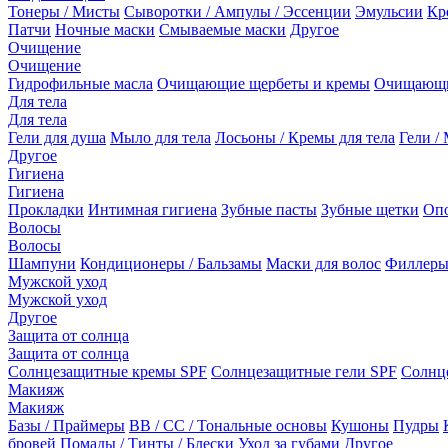
Тонеры / Мисты
Сыворотки / Ампулы / Эссенции
Эмульсии
Кр
Патчи
Ночные маски
Смываемые маски
Другое
Очищение
Очищение
Гидрофильные масла
Очищающие щербеты и кремы
Очищающи
Для тела
Для тела
Гели для душа
Мыло для тела
Лосьоны / Кремы для тела
Гели / 
Другое
Гигиена
Гигиена
Прокладки
Интимная гигиена
Зубные пасты
Зубные щетки
Опо
Волосы
Волосы
Шампуни
Кондиционеры / Бальзамы
Маски для волос
Филлеры
Мужской уход
Мужской уход
Другое
Защита от солнца
Защита от солнца
Солнцезащитные кремы SPF
Солнцезащитные гели SPF
Солнц
Макияж
Макияж
Базы / Праймеры
BB / CC / Тональные основы
Кушоны
Пудры
бровей
Помады / Тинты / Блески
Уход за губами
Другое