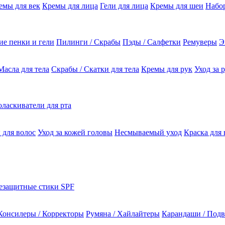
емы для век
Кремы для лица
Гели для лица
Кремы для шеи
Набо
е пенки и гели
Пилинги / Скрабы
Пэды / Салфетки
Ремуверы
Э
Масла для тела
Скрабы / Скатки для тела
Кремы для рук
Уход за 
ласкиватели для рта
 для волос
Уход за кожей головы
Несмываемый уход
Краска для 
езащитные стики SPF
Консилеры / Корректоры
Румяна / Хайлайтеры
Карандаши / Подв