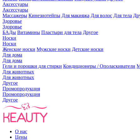
Аксессуары
Аксессуары
Массажеры
Кинезиотейпы
Для макияжа
Для волос
Для тела
Др
Здоровье
Здоровье
БАДы
Витамины
Пластыри для тела
Другое
Носки
Носки
Женские носки
Мужские носки
Детские носки
Для дома
Для дома
Гели и порошки для стирки
Кондиционеры / Ополаскиватели
М
Для животных
Для животных
Другое
Промопродукция
Промопродукция
Другое
О нас
Цены