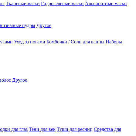
ры
Тканевые маски
Гидрогелевые маски
Альгинатные маски
низимные пудры
Другое
руками
Уход за ногами
Бомбочки / Соли для ванны
Наборы
волос
Другое
одки для глаз
Тени для век
Туши для ресниц
Средства для