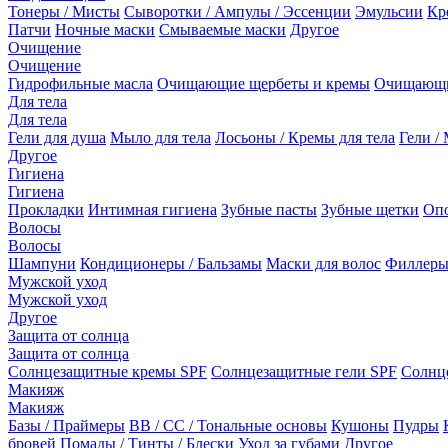
Тонеры / Мисты
Сыворотки / Ампулы / Эссенции
Эмульсии
Кр
Патчи
Ночные маски
Смываемые маски
Другое
Очищение
Очищение
Гидрофильные масла
Очищающие щербеты и кремы
Очищающи
Для тела
Для тела
Гели для душа
Мыло для тела
Лосьоны / Кремы для тела
Гели / 
Другое
Гигиена
Гигиена
Прокладки
Интимная гигиена
Зубные пасты
Зубные щетки
Опо
Волосы
Волосы
Шампуни
Кондиционеры / Бальзамы
Маски для волос
Филлеры
Мужской уход
Мужской уход
Другое
Защита от солнца
Защита от солнца
Солнцезащитные кремы SPF
Солнцезащитные гели SPF
Солнц
Макияж
Макияж
Базы / Праймеры
BB / CC / Тональные основы
Кушоны
Пудры
бровей
Помады / Тинты / Блески
Уход за губами
Другое