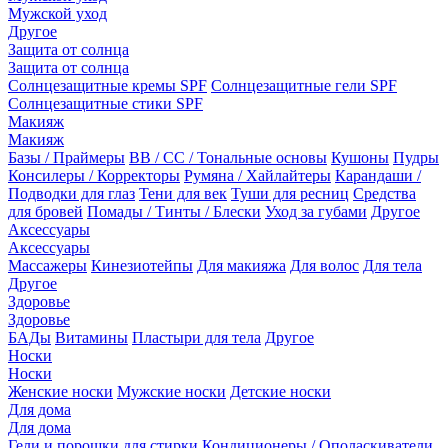
Мужской уход
Другое
Защита от солнца
Защита от солнца
Солнцезащитные кремы SPF
Солнцезащитные гели SPF
Солнцезащитные стики SPF
Макияж
Макияж
Базы / Праймеры
BB / CC / Тональные основы
Кушоны
Пудры
Консилеры / Корректоры
Румяна / Хайлайтеры
Карандаши /
Подводки для глаз
Тени для век
Туши для ресниц
Средства
для бровей
Помады / Тинты / Блески
Уход за губами
Другое
Аксессуары
Аксессуары
Массажеры
Кинезиотейпы
Для макияжа
Для волос
Для тела
Другое
Здоровье
Здоровье
БАДы
Витамины
Пластыри для тела
Другое
Носки
Носки
Женские носки
Мужские носки
Детские носки
Для дома
Для дома
Гели и порошки для стирки
Кондиционеры / Ополаскиватели