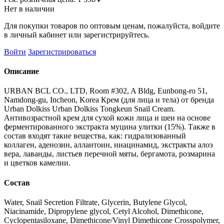
Нет в наличии
Для покупки товаров по оптовым ценам, пожалуйста, войдите
в личный кабинет или зарегистрируйтесь.
Войти
Зарегистрироваться
Описание
URBAN BCL CO., LTD, Room #302, A Bldg, Eunbong-ro 51,
Namdong-gu, Incheon, Korea Крем (для лица и тела) от бренда
Urban Dolkiss Urban Dolkiss Tongkeun Snail Cream.
Антивозрастной крем для сухой кожи лица и шеи на основе
ферментированного экстракта муцина улитки (15%). Также в
состав входят такие вещества, как: гидрализованный
коллаген, аденозин, аллантоин, ниацинамид, экстракты алоэ
вера, лаванды, листьев перечной мяты, бергамота, розмарина
и цветков камелии.
Состав
Water, Snail Secretion Filtrate, Glycerin, Butylene Glycol,
Niacinamide, Dipropylene glycol, Cetyl Alcohol, Dimethicone,
Cyclopentasiloxane, Dimethicone/Vinyl Dimethicone Crosspolymer,