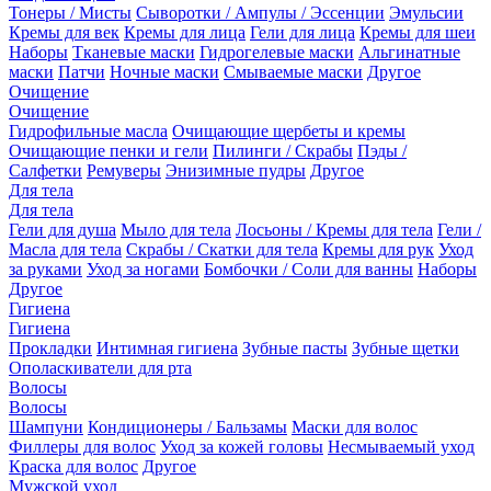
Тонеры / Мисты
Сыворотки / Ампулы / Эссенции
Эмульсии
Кремы для век
Кремы для лица
Гели для лица
Кремы для шеи
Наборы
Тканевые маски
Гидрогелевые маски
Альгинатные
маски
Патчи
Ночные маски
Смываемые маски
Другое
Очищение
Очищение
Гидрофильные масла
Очищающие щербеты и кремы
Очищающие пенки и гели
Пилинги / Скрабы
Пэды /
Салфетки
Ремуверы
Энизимные пудры
Другое
Для тела
Для тела
Гели для душа
Мыло для тела
Лосьоны / Кремы для тела
Гели /
Масла для тела
Скрабы / Скатки для тела
Кремы для рук
Уход
за руками
Уход за ногами
Бомбочки / Соли для ванны
Наборы
Другое
Гигиена
Гигиена
Прокладки
Интимная гигиена
Зубные пасты
Зубные щетки
Ополаскиватели для рта
Волосы
Волосы
Шампуни
Кондиционеры / Бальзамы
Маски для волос
Филлеры для волос
Уход за кожей головы
Несмываемый уход
Краска для волос
Другое
Мужской уход