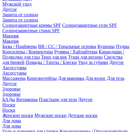
Мужской уход
Другое
Защита от солнца
Защита от солнца
Солнцезащитные кремы SPF
Солнцезащитные гели SPF
Солнцезащитные стики SPF
Макияж
Макияж
Базы / Праймеры
BB / CC / Тональные основы
Кушоны
Пудры
Консилеры / Корректоры
Румяна / Хайлайтеры
Карандаши /
Подводки для глаз
Тени для век
Туши для ресниц
Средства
для бровей
Помады / Тинты / Блески
Уход за губами
Другое
Аксессуары
Аксессуары
Массажеры
Кинезиотейпы
Для макияжа
Для волос
Для тела
Другое
Здоровье
Здоровье
БАДы
Витамины
Пластыри для тела
Другое
Носки
Носки
Женские носки
Мужские носки
Детские носки
Для дома
Для дома
Гели и порошки для стирки
Кондиционеры / Ополаскиватели