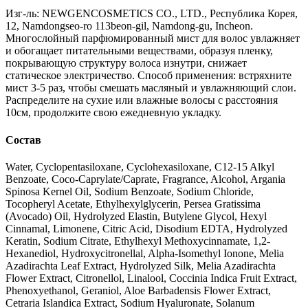
Изг-ль: NEWGENCOSMETICS CO., LTD., Республика Корея,
12, Namdongseo-ro 113beon-gil, Namdong-gu, Incheon.
Многослойный парфюмированный мист для волос увлажняет
и обогащает питательными веществами, образуя пленку,
покрывающую структуру волоса изнутри, снижает
статическое электричество. Способ применения: встряхните
мист 3-5 раз, чтобы смешать масляный и увлажняющий слои.
Распределите на сухие или влажные волосы с расстояния
10см, продолжите свою ежедневную укладку.
Состав
Water, Cyclopentasiloxane, Cyclohexasiloxane, C12-15 Alkyl
Benzoate, Coco-Caprylate/Caprate, Fragrance, Alcohol, Argania
Spinosa Kernel Oil, Sodium Benzoate, Sodium Chloride,
Tocopheryl Acetate, Ethylhexylglycerin, Persea Gratissima
(Avocado) Oil, Hydrolyzed Elastin, Butylene Glycol, Hexyl
Cinnamal, Limonene, Citric Acid, Disodium EDTA, Hydrolyzed
Keratin, Sodium Citrate, Ethylhexyl Methoxycinnamate, 1,2-
Hexanediol, Hydroxycitronellal, Alpha-Isomethyl Ionone, Melia
Azadirachta Leaf Extract, Hydrolyzed Silk, Melia Azadirachta
Flower Extract, Citronellol, Linalool, Coccinia Indica Fruit Extract,
Phenoxyethanol, Geraniol, Aloe Barbadensis Flower Extract,
Cetraria Islandica Extract, Sodium Hyaluronate, Solanum