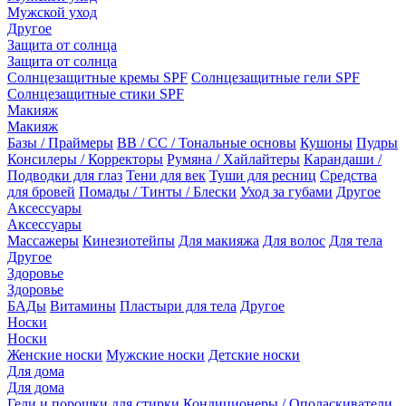
Мужской уход
Другое
Защита от солнца
Защита от солнца
Солнцезащитные кремы SPF
Солнцезащитные гели SPF
Солнцезащитные стики SPF
Макияж
Макияж
Базы / Праймеры
BB / CC / Тональные основы
Кушоны
Пудры
Консилеры / Корректоры
Румяна / Хайлайтеры
Карандаши /
Подводки для глаз
Тени для век
Туши для ресниц
Средства
для бровей
Помады / Тинты / Блески
Уход за губами
Другое
Аксессуары
Аксессуары
Массажеры
Кинезиотейпы
Для макияжа
Для волос
Для тела
Другое
Здоровье
Здоровье
БАДы
Витамины
Пластыри для тела
Другое
Носки
Носки
Женские носки
Мужские носки
Детские носки
Для дома
Для дома
Гели и порошки для стирки
Кондиционеры / Ополаскиватели