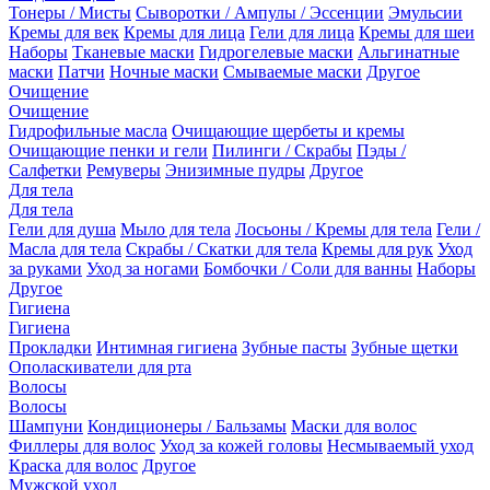
Тонеры / Мисты
Сыворотки / Ампулы / Эссенции
Эмульсии
Кремы для век
Кремы для лица
Гели для лица
Кремы для шеи
Наборы
Тканевые маски
Гидрогелевые маски
Альгинатные
маски
Патчи
Ночные маски
Смываемые маски
Другое
Очищение
Очищение
Гидрофильные масла
Очищающие щербеты и кремы
Очищающие пенки и гели
Пилинги / Скрабы
Пэды /
Салфетки
Ремуверы
Энизимные пудры
Другое
Для тела
Для тела
Гели для душа
Мыло для тела
Лосьоны / Кремы для тела
Гели /
Масла для тела
Скрабы / Скатки для тела
Кремы для рук
Уход
за руками
Уход за ногами
Бомбочки / Соли для ванны
Наборы
Другое
Гигиена
Гигиена
Прокладки
Интимная гигиена
Зубные пасты
Зубные щетки
Ополаскиватели для рта
Волосы
Волосы
Шампуни
Кондиционеры / Бальзамы
Маски для волос
Филлеры для волос
Уход за кожей головы
Несмываемый уход
Краска для волос
Другое
Мужской уход