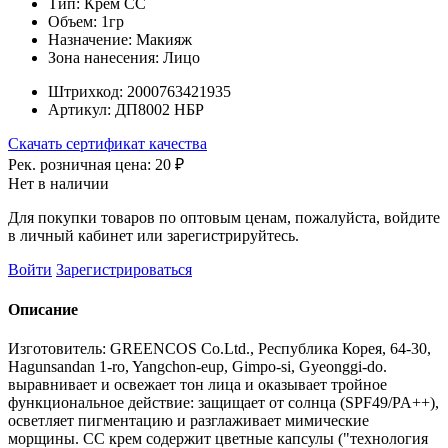
Тип:
Крем СС
Объем:
1гр
Назначение:
Макияж
Зона нанесения:
Лицо
Штрихкод:
2000763421935
Артикул:
ДП8002 НБР
Скачать сертификат качества
Рек. розничная цена:
20 ₽
Нет в наличии
Для покупки товаров по оптовым ценам, пожалуйста, войдите
в личный кабинет или зарегистрируйтесь.
Войти
Зарегистрироваться
Описание
Изготовитель: GREENCOS Co.Ltd., Республика Корея, 64-30,
Hagunsandan 1-ro, Yangchon-eup, Gimpo-si, Gyeonggi-do.
выравнивает и освежает тон лица и оказывает тройное
функциональное действие: защищает от солнца (SPF49/PA++),
осветляет пигментацию и разглаживает мимические
морщины. СС крем содержит цветные капсулы ("технология