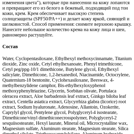
изменения цвета"), которые при нанесении на кожу лопаются
и превращают его из белого в бежевый, подходящий под тон
кожи, крем. Крем обеспечивает высокую степень
солнцезащиты (SPF50/PA++) и делает кожу яркой, сияющей и
шелковистой. Способ применения: снимите верхнюю крышку.
Нанесите небольшое количество крема на кожу лица и шеи,
равномерно растушуйте.
Состав
Water, Cyclopentasiloxane, Ethylhexyl methoxycinnamate, Titanium
dioxide, Zinc oxide, Cetyl ethylhexanoate, Phenyl trimethicone,
Cetyl peg/ppg-10/1 dimethicone, Butylene glycol, Ethylhexyl
salicylate, Dimethicone, 1,2-hexanediol, Niacinamide, Octocrylene,
Quaternium-18 bentonite, Cyclohexasiloxane, Beeswax, 4-
methylbenzylidene camphor, Bis-ethylhexyloxyphenol
methoxyphenyltriazine, Glycerin, Sorbitan olivate, Portulaca
oleracea extract, Aloe barbadensis leaf extract, Ginkgo biloba leaf
extract, Centella asiatica extract, Glycyrrhiza glabra (licorice) root
extract, Sodium hyaluronate, Adenosine, Allantoin, Ozokerite,
Caprylyl glycol, Pentylene glycol, Polyglyceryl-4 isostearate,
Dimethicone/vinyl dimethiconecrosspolymer, Polyglyceryl-2
sesquiisostearate, Hexyl laurate, Mineral oil, Microcrystalline wax,
Magnesium sulfate, Aluminum stearate, Magnesium stearate, Silica
dimethyl silylate, Triethoxycaprylylsilane, Aluminum hydroxide,