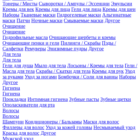
Тонеры / Мисты
Сыворотки / Ампулы / Эссенции
Эмульсии
Кремы для век
Кремы для лица
Гели для лица
Кремы для шеи
Наборы
Тканевые маски
Гидрогелевые маски
Альгинатные
маски
Патчи
Ночные маски
Смываемые маски
Другое
Очищение
Очищение
Гидрофильные масла
Очищающие щербеты и кремы
Очищающие пенки и гели
Пилинги / Скрабы
Пэды /
Салфетки
Ремуверы
Энизимные пудры
Другое
Для тела
Для тела
Гели для душа
Мыло для тела
Лосьоны / Кремы для тела
Гели /
Масла для тела
Скрабы / Скатки для тела
Кремы для рук
Уход
за руками
Уход за ногами
Бомбочки / Соли для ванны
Наборы
Другое
Гигиена
Гигиена
Прокладки
Интимная гигиена
Зубные пасты
Зубные щетки
Ополаскиватели для рта
Волосы
Волосы
Шампуни
Кондиционеры / Бальзамы
Маски для волос
Филлеры для волос
Уход за кожей головы
Несмываемый уход
Краска для волос
Другое
Мужской уход