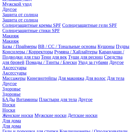
Мужской уход
Другое
Защита от солнца
Защита от солнца
Солнцезащитные кремы SPF
Солнцезащитные гели SPF
Солнцезащитные стики SPF
Макияж
Макияж
Базы / Праймеры
BB / CC / Тональные основы
Кушоны
Пудры
Консилеры / Корректоры
Румяна / Хайлайтеры
Карандаши /
Подводки для глаз
Тени для век
Туши для ресниц
Средства
для бровей
Помады / Тинты / Блески
Уход за губами
Другое
Аксессуары
Аксессуары
Массажеры
Кинезиотейпы
Для макияжа
Для волос
Для тела
Другое
Здоровье
Здоровье
БАДы
Витамины
Пластыри для тела
Другое
Носки
Носки
Женские носки
Мужские носки
Детские носки
Для дома
Для дома
Гели и порошки для стирки
Кондиционеры / Ополаскиватели