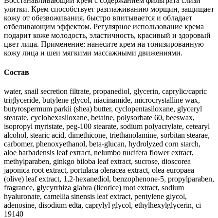
Восстанавливающий крем с содержанием фильтрата слизи
улитки. Крем способствует разглаживанию морщин, защищает
кожу от обезвоживания, быстро впитывается и обладает
отбеливающим эффектом. Регулярное использование крема
подарит коже молодость, эластичность, красивый и здоровый
цвет лица. Применение: нанесите крем на тонизированную
кожу лица и шеи мягкими массажными движениями.
Состав
water, snail secretion filtrate, propanediol, glycerin, caprylic/capric
triglyceride, butylene glycol, niacinamide, microcrystalline wax,
butyrospermum parkii (shea) butter, cyclopentasiloxane, glyceryl
stearate, cyclohexasiloxane, betaine, polysorbate 60, beeswax,
isopropyl myristate, peg-100 stearate, sodium polyacrylate, cetearyl
alcohol, stearic acid, dimethicone, triethanolamine, sorbitan stearae,
carbomer, phenoxyethanol, beta-glucan, hydrolyzed corn starch,
aloe barbadensis leaf extract, nelumbo nucifera flower extract,
methylparaben, ginkgo biloba leaf extract, sucrose, dioscorea
japonica root extract, portulaca oleracea extract, olea europaea
(olive) leaf extract, 1,2-hexanediol, benzophenone-5, propylparaben,
fragrance, glycyrrhiza glabra (licorice) root extract, sodium
hyaluronate, camellia sinensis leaf extract, pentylene glycol,
adenosine, disodium edta, caprylyl glycol, ethylhexylglycerin, ci
19140