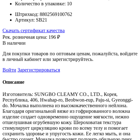
Количество в упаковке:
10
Штрихкод:
8802569100762
Артикул:
SB21
Скачать сертификат качества
Рек. розничная цена:
196 ₽
В наличии
Для покупки товаров по оптовым ценам, пожалуйста, войдите
в личный кабинет или зарегистрируйтесь.
Войти
Зарегистрироваться
Описание
Изготовитель: SUNGBO CLEAMY CO., LTD., Корея,
Республика, 406, Hwahap-ro, Beobwon-eup, Paju-si, Gyeonggi-
do. Мочалка выполнена из высококачественного нейлона.
Благодаря оригинальной вязке из гофрированного волокна
изделие создает одновременно ощущение мягкости, нежно
отшелушивая огрубевшую кожу. Шероховатая текстура
стимулирует циркуляцию крови по всему телу и помогает
сохранить здоровье и упругость кожи. Ее легко мыть, и она
быстро сохнет. Мочалка позволяет получать обильную пену,