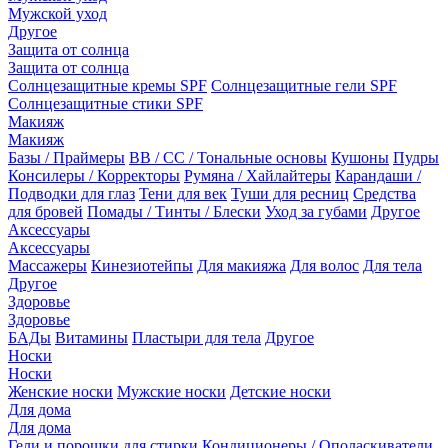
Мужской уход
Другое
Защита от солнца
Защита от солнца
Солнцезащитные кремы SPF
Солнцезащитные гели SPF
Солнцезащитные стики SPF
Макияж
Макияж
Базы / Праймеры
BB / CC / Тональные основы
Кушоны
Пудры
Консилеры / Корректоры
Румяна / Хайлайтеры
Карандаши /
Подводки для глаз
Тени для век
Туши для ресниц
Средства
для бровей
Помады / Тинты / Блески
Уход за губами
Другое
Аксессуары
Аксессуары
Массажеры
Кинезиотейпы
Для макияжа
Для волос
Для тела
Другое
Здоровье
Здоровье
БАДы
Витамины
Пластыри для тела
Другое
Носки
Носки
Женские носки
Мужские носки
Детские носки
Для дома
Для дома
Гели и порошки для стирки
Кондиционеры / Ополаскиватели