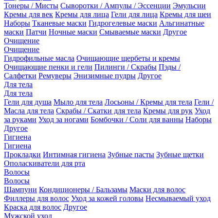
Тонеры / Мисты
Сыворотки / Ампулы / Эссенции
Эмульсии
Кремы для век
Кремы для лица
Гели для лица
Кремы для шеи
Наборы
Тканевые маски
Гидрогелевые маски
Альгинатные
маски
Патчи
Ночные маски
Смываемые маски
Другое
Очищение
Очищение
Гидрофильные масла
Очищающие щербеты и кремы
Очищающие пенки и гели
Пилинги / Скрабы
Пэды /
Салфетки
Ремуверы
Энизимные пудры
Другое
Для тела
Для тела
Гели для душа
Мыло для тела
Лосьоны / Кремы для тела
Гели /
Масла для тела
Скрабы / Скатки для тела
Кремы для рук
Уход
за руками
Уход за ногами
Бомбочки / Соли для ванны
Наборы
Другое
Гигиена
Гигиена
Прокладки
Интимная гигиена
Зубные пасты
Зубные щетки
Ополаскиватели для рта
Волосы
Волосы
Шампуни
Кондиционеры / Бальзамы
Маски для волос
Филлеры для волос
Уход за кожей головы
Несмываемый уход
Краска для волос
Другое
Мужской уход