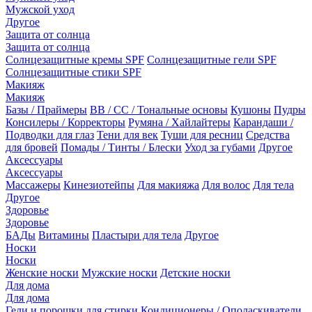
Мужской уход
Другое
Защита от солнца
Защита от солнца
Солнцезащитные кремы SPF
Солнцезащитные гели SPF
Солнцезащитные стики SPF
Макияж
Макияж
Базы / Праймеры
BB / CC / Тональные основы
Кушоны
Пудры
Консилеры / Корректоры
Румяна / Хайлайтеры
Карандаши /
Подводки для глаз
Тени для век
Туши для ресниц
Средства
для бровей
Помады / Тинты / Блески
Уход за губами
Другое
Аксессуары
Аксессуары
Массажеры
Кинезиотейпы
Для макияжа
Для волос
Для тела
Другое
Здоровье
Здоровье
БАДы
Витамины
Пластыри для тела
Другое
Носки
Носки
Женские носки
Мужские носки
Детские носки
Для дома
Для дома
Гели и порошки для стирки
Кондиционеры / Ополаскиватели