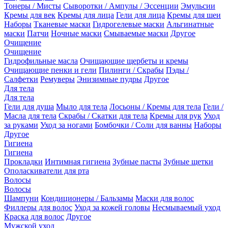
Тонеры / Мисты
Сыворотки / Ампулы / Эссенции
Эмульсии
Кремы для век
Кремы для лица
Гели для лица
Кремы для шеи
Наборы
Тканевые маски
Гидрогелевые маски
Альгинатные
маски
Патчи
Ночные маски
Смываемые маски
Другое
Очищение
Очищение
Гидрофильные масла
Очищающие щербеты и кремы
Очищающие пенки и гели
Пилинги / Скрабы
Пэды /
Салфетки
Ремуверы
Энизимные пудры
Другое
Для тела
Для тела
Гели для душа
Мыло для тела
Лосьоны / Кремы для тела
Гели /
Масла для тела
Скрабы / Скатки для тела
Кремы для рук
Уход
за руками
Уход за ногами
Бомбочки / Соли для ванны
Наборы
Другое
Гигиена
Гигиена
Прокладки
Интимная гигиена
Зубные пасты
Зубные щетки
Ополаскиватели для рта
Волосы
Волосы
Шампуни
Кондиционеры / Бальзамы
Маски для волос
Филлеры для волос
Уход за кожей головы
Несмываемый уход
Краска для волос
Другое
Мужской уход