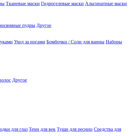
ры
Тканевые маски
Гидрогелевые маски
Альгинатные маски
низимные пудры
Другое
руками
Уход за ногами
Бомбочки / Соли для ванны
Наборы
волос
Другое
одки для глаз
Тени для век
Туши для ресниц
Средства для