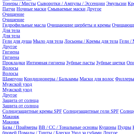
Тонеры / Мисты
Сыворотки / Ампулы / Эссенции
Эмульсии
Кр
Патчи
Ночные маски
Смываемые маски
Другое
Очищение
Очищение
Гидрофильные масла
Очищающие щербеты и кремы
Очищающи
Для тела
Для тела
Гели для душа
Мыло для тела
Лосьоны / Кремы для тела
Гели / 
Другое
Гигиена
Гигиена
Прокладки
Интимная гигиена
Зубные пасты
Зубные щетки
Опо
Волосы
Волосы
Шампуни
Кондиционеры / Бальзамы
Маски для волос
Филлеры
Мужской уход
Мужской уход
Другое
Защита от солнца
Защита от солнца
Солнцезащитные кремы SPF
Солнцезащитные гели SPF
Солнц
Макияж
Макияж
Базы / Праймеры
BB / CC / Тональные основы
Кушоны
Пудры
бровей
Помады / Тинты / Блески
Уход за губами
Другое