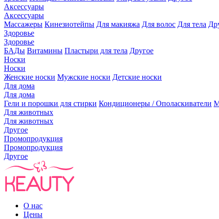
Аксессуары
Аксессуары
Массажеры
Кинезиотейпы
Для макияжа
Для волос
Для тела
Др
Здоровье
Здоровье
БАДы
Витамины
Пластыри для тела
Другое
Носки
Носки
Женские носки
Мужские носки
Детские носки
Для дома
Для дома
Гели и порошки для стирки
Кондиционеры / Ополаскиватели
М
Для животных
Для животных
Другое
Промопродукция
Промопродукция
Другое
О нас
Цены