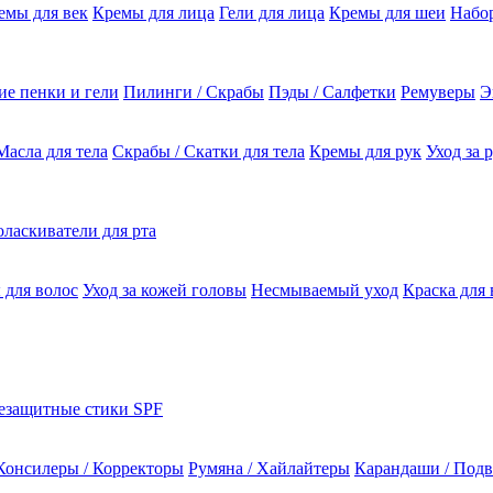
емы для век
Кремы для лица
Гели для лица
Кремы для шеи
Набо
е пенки и гели
Пилинги / Скрабы
Пэды / Салфетки
Ремуверы
Э
Масла для тела
Скрабы / Скатки для тела
Кремы для рук
Уход за 
ласкиватели для рта
 для волос
Уход за кожей головы
Несмываемый уход
Краска для 
езащитные стики SPF
Консилеры / Корректоры
Румяна / Хайлайтеры
Карандаши / Подв