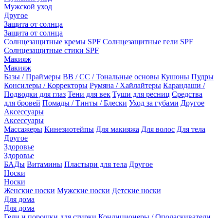
Мужской уход
Другое
Защита от солнца
Защита от солнца
Солнцезащитные кремы SPF
Солнцезащитные гели SPF
Солнцезащитные стики SPF
Макияж
Макияж
Базы / Праймеры
BB / CC / Тональные основы
Кушоны
Пудры
Консилеры / Корректоры
Румяна / Хайлайтеры
Карандаши /
Подводки для глаз
Тени для век
Туши для ресниц
Средства
для бровей
Помады / Тинты / Блески
Уход за губами
Другое
Аксессуары
Аксессуары
Массажеры
Кинезиотейпы
Для макияжа
Для волос
Для тела
Другое
Здоровье
Здоровье
БАДы
Витамины
Пластыри для тела
Другое
Носки
Носки
Женские носки
Мужские носки
Детские носки
Для дома
Для дома
Гели и порошки для стирки
Кондиционеры / Ополаскиватели