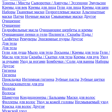
Тонеры / Мисты
Сыворотки / Ампулы / Эссенции
Эмульсии
Кремы для век
Кремы для лица
Гели для лица
Кремы для шеи
Наборы
Тканевые маски
Гидрогелевые маски
Альгинатные
маски
Патчи
Ночные маски
Смываемые маски
Другое
Очищение
Очищение
Гидрофильные масла
Очищающие щербеты и кремы
Очищающие пенки и гели
Пилинги / Скрабы
Пэды /
Салфетки
Ремуверы
Энизимные пудры
Другое
Для тела
Для тела
Гели для душа
Мыло для тела
Лосьоны / Кремы для тела
Гели /
Масла для тела
Скрабы / Скатки для тела
Кремы для рук
Уход
за руками
Уход за ногами
Бомбочки / Соли для ванны
Наборы
Другое
Гигиена
Гигиена
Прокладки
Интимная гигиена
Зубные пасты
Зубные щетки
Ополаскиватели для рта
Волосы
Волосы
Шампуни
Кондиционеры / Бальзамы
Маски для волос
Филлеры для волос
Уход за кожей головы
Несмываемый уход
Краска для волос
Другое
Мужской уход