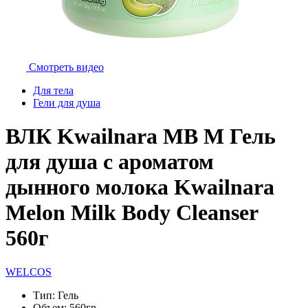
Смотреть видео
Для тела
Гели для душа
ВЛК Kwailnara MB M Гель
для душа с ароматом
дынного молока Kwailnara
Melon Milk Body Cleanser
560г
WELCOS
Тип:
Гель
Объем:
560гр