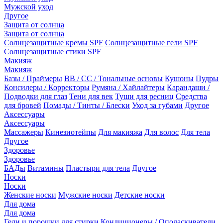
Мужской уход
Другое
Защита от солнца
Защита от солнца
Солнцезащитные кремы SPF
Солнцезащитные гели SPF
Солнцезащитные стики SPF
Макияж
Макияж
Базы / Праймеры
BB / CC / Тональные основы
Кушоны
Пудры
Консилеры / Корректоры
Румяна / Хайлайтеры
Карандаши /
Подводки для глаз
Тени для век
Туши для ресниц
Средства
для бровей
Помады / Тинты / Блески
Уход за губами
Другое
Аксессуары
Аксессуары
Массажеры
Кинезиотейпы
Для макияжа
Для волос
Для тела
Другое
Здоровье
Здоровье
БАДы
Витамины
Пластыри для тела
Другое
Носки
Носки
Женские носки
Мужские носки
Детские носки
Для дома
Для дома
Гели и порошки для стирки
Кондиционеры / Ополаскиватели