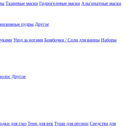
ры
Тканевые маски
Гидрогелевые маски
Альгинатные маски
низимные пудры
Другое
руками
Уход за ногами
Бомбочки / Соли для ванны
Наборы
волос
Другое
одки для глаз
Тени для век
Туши для ресниц
Средства для