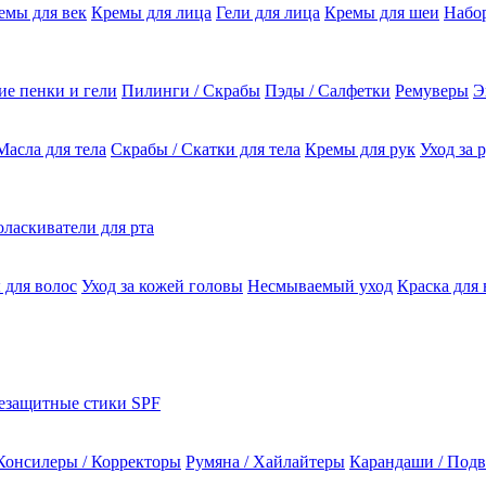
емы для век
Кремы для лица
Гели для лица
Кремы для шеи
Набо
е пенки и гели
Пилинги / Скрабы
Пэды / Салфетки
Ремуверы
Э
Масла для тела
Скрабы / Скатки для тела
Кремы для рук
Уход за 
ласкиватели для рта
 для волос
Уход за кожей головы
Несмываемый уход
Краска для 
езащитные стики SPF
Консилеры / Корректоры
Румяна / Хайлайтеры
Карандаши / Подв