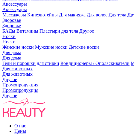
Аксессуары
Аксессуары
Массажеры
Кинезиотейпы
Для макияжа
Для волос
Для тела
Др
Здоровье
Здоровье
БАДы
Витамины
Пластыри для тела
Другое
Носки
Носки
Женские носки
Мужские носки
Детские носки
Для дома
Для дома
Гели и порошки для стирки
Кондиционеры / Ополаскиватели
М
Для животных
Для животных
Другое
Промопродукция
Промопродукция
Другое
О нас
Цены