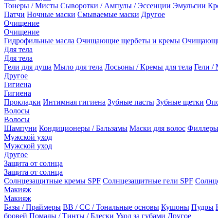
Тонеры / Мисты
Сыворотки / Ампулы / Эссенции
Эмульсии
Кр
Патчи
Ночные маски
Смываемые маски
Другое
Очищение
Очищение
Гидрофильные масла
Очищающие щербеты и кремы
Очищающи
Для тела
Для тела
Гели для душа
Мыло для тела
Лосьоны / Кремы для тела
Гели / 
Другое
Гигиена
Гигиена
Прокладки
Интимная гигиена
Зубные пасты
Зубные щетки
Опо
Волосы
Волосы
Шампуни
Кондиционеры / Бальзамы
Маски для волос
Филлеры
Мужской уход
Мужской уход
Другое
Защита от солнца
Защита от солнца
Солнцезащитные кремы SPF
Солнцезащитные гели SPF
Солнц
Макияж
Макияж
Базы / Праймеры
BB / CC / Тональные основы
Кушоны
Пудры
бровей
Помады / Тинты / Блески
Уход за губами
Другое