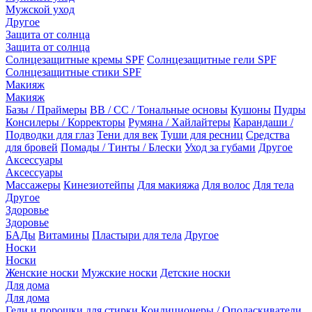
Мужской уход
Другое
Защита от солнца
Защита от солнца
Солнцезащитные кремы SPF
Солнцезащитные гели SPF
Солнцезащитные стики SPF
Макияж
Макияж
Базы / Праймеры
BB / CC / Тональные основы
Кушоны
Пудры
Консилеры / Корректоры
Румяна / Хайлайтеры
Карандаши /
Подводки для глаз
Тени для век
Туши для ресниц
Средства
для бровей
Помады / Тинты / Блески
Уход за губами
Другое
Аксессуары
Аксессуары
Массажеры
Кинезиотейпы
Для макияжа
Для волос
Для тела
Другое
Здоровье
Здоровье
БАДы
Витамины
Пластыри для тела
Другое
Носки
Носки
Женские носки
Мужские носки
Детские носки
Для дома
Для дома
Гели и порошки для стирки
Кондиционеры / Ополаскиватели