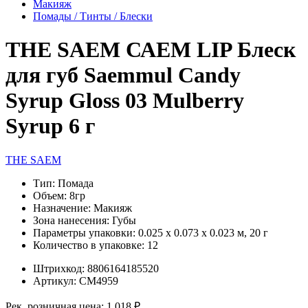
Макияж
Помады / Тинты / Блески
THE SAEM САЕМ LIP Блеск
для губ Saemmul Candy
Syrup Gloss 03 Mulberry
Syrup 6 г
THE SAEM
Тип:
Помада
Объем:
8гр
Назначение:
Макияж
Зона нанесения:
Губы
Параметры упаковки:
0.025 x 0.073 x 0.023 м, 20 г
Количество в упаковке:
12
Штрихкод:
8806164185520
Артикул:
СМ4959
Рек. розничная цена:
1 018 ₽