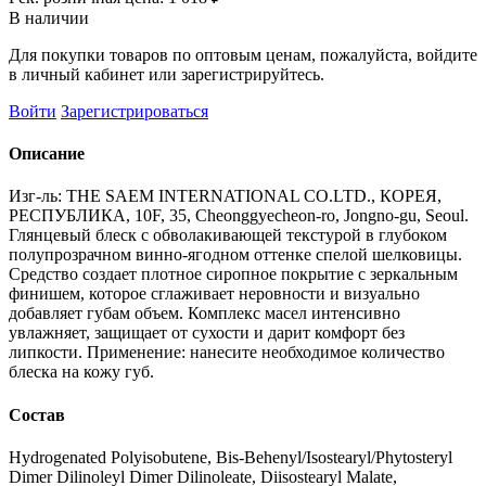
В наличии
Для покупки товаров по оптовым ценам, пожалуйста, войдите
в личный кабинет или зарегистрируйтесь.
Войти
Зарегистрироваться
Описание
Изг-ль: THE SAEM INTERNATIONAL CO.LTD., КОРЕЯ,
РЕСПУБЛИКА, 10F, 35, Cheonggyecheon-ro, Jongno-gu, Seoul.
Глянцевый блеск с обволакивающей текстурой в глубоком
полупрозрачном винно-ягодном оттенке спелой шелковицы.
Средство создает плотное сиропное покрытие с зеркальным
финишем, которое сглаживает неровности и визуально
добавляет губам объем. Комплекс масел интенсивно
увлажняет, защищает от сухости и дарит комфорт без
липкости. Применение: нанесите необходимое количество
блеска на кожу губ.
Состав
Hydrogenated Polyisobutene, Bis-Behenyl/Isostearyl/Phytosteryl
Dimer Dilinoleyl Dimer Dilinoleate, Diisostearyl Malate,