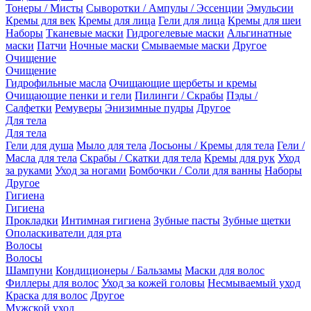
Тонеры / Мисты
Сыворотки / Ампулы / Эссенции
Эмульсии
Кремы для век
Кремы для лица
Гели для лица
Кремы для шеи
Наборы
Тканевые маски
Гидрогелевые маски
Альгинатные
маски
Патчи
Ночные маски
Смываемые маски
Другое
Очищение
Очищение
Гидрофильные масла
Очищающие щербеты и кремы
Очищающие пенки и гели
Пилинги / Скрабы
Пэды /
Салфетки
Ремуверы
Энизимные пудры
Другое
Для тела
Для тела
Гели для душа
Мыло для тела
Лосьоны / Кремы для тела
Гели /
Масла для тела
Скрабы / Скатки для тела
Кремы для рук
Уход
за руками
Уход за ногами
Бомбочки / Соли для ванны
Наборы
Другое
Гигиена
Гигиена
Прокладки
Интимная гигиена
Зубные пасты
Зубные щетки
Ополаскиватели для рта
Волосы
Волосы
Шампуни
Кондиционеры / Бальзамы
Маски для волос
Филлеры для волос
Уход за кожей головы
Несмываемый уход
Краска для волос
Другое
Мужской уход