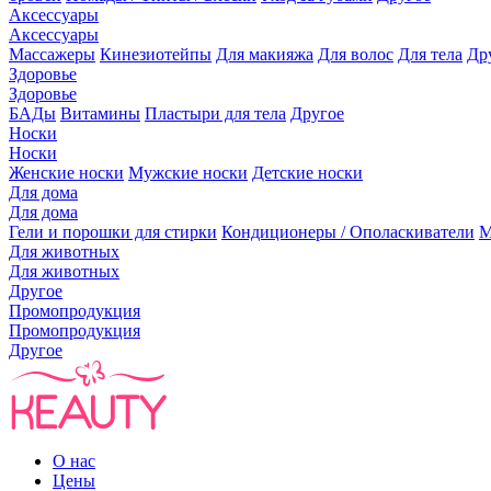
Аксессуары
Аксессуары
Массажеры
Кинезиотейпы
Для макияжа
Для волос
Для тела
Др
Здоровье
Здоровье
БАДы
Витамины
Пластыри для тела
Другое
Носки
Носки
Женские носки
Мужские носки
Детские носки
Для дома
Для дома
Гели и порошки для стирки
Кондиционеры / Ополаскиватели
М
Для животных
Для животных
Другое
Промопродукция
Промопродукция
Другое
О нас
Цены