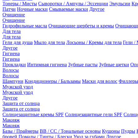
Тонеры / Мисты
Сыворотки / Ампулы / Эссенции
Эмульсии
Кр
Патчи
Ночные маски
Смываемые маски
Другое
Очищение
Очищение
Гидрофильные масла
Очищающие щербеты и кремы
Очищающи
Для тела
Для тела
Гели для душа
Мыло для тела
Лосьоны / Кремы для тела
Гели / 
Другое
Гигиена
Гигиена
Прокладки
Интимная гигиена
Зубные пасты
Зубные щетки
Опо
Волосы
Волосы
Шампуни
Кондиционеры / Бальзамы
Маски для волос
Филлеры
Мужской уход
Мужской уход
Другое
Защита от солнца
Защита от солнца
Солнцезащитные кремы SPF
Солнцезащитные гели SPF
Солнц
Макияж
Макияж
Базы / Праймеры
BB / CC / Тональные основы
Кушоны
Пудры
бровей
Помады / Тинты / Блески
Уход за губами
Другое