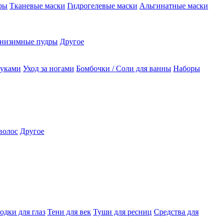
ры
Тканевые маски
Гидрогелевые маски
Альгинатные маски
низимные пудры
Другое
руками
Уход за ногами
Бомбочки / Соли для ванны
Наборы
волос
Другое
одки для глаз
Тени для век
Туши для ресниц
Средства для