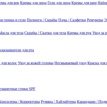
емы для век
Кремы для лица
Гели для лица
Кремы для шеи
Набо
е пенки и гели
Пилинги / Скрабы
Пэды / Салфетки
Ремуверы
Э
Масла для тела
Скрабы / Скатки для тела
Кремы для рук
Уход за 
ласкиватели для рта
 для волос
Уход за кожей головы
Несмываемый уход
Краска для 
езащитные стики SPF
Консилеры / Корректоры
Румяна / Хайлайтеры
Карандаши / Подв