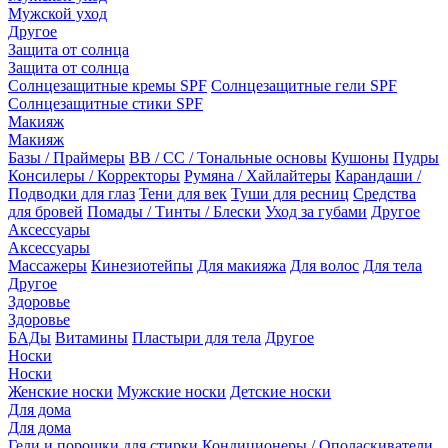
Мужской уход
Другое
Защита от солнца
Защита от солнца
Солнцезащитные кремы SPF
Солнцезащитные гели SPF
Солнцезащитные стики SPF
Макияж
Макияж
Базы / Праймеры
BB / CC / Тональные основы
Кушоны
Пудры
Консилеры / Корректоры
Румяна / Хайлайтеры
Карандаши /
Подводки для глаз
Тени для век
Туши для ресниц
Средства
для бровей
Помады / Тинты / Блески
Уход за губами
Другое
Аксессуары
Аксессуары
Массажеры
Кинезиотейпы
Для макияжа
Для волос
Для тела
Другое
Здоровье
Здоровье
БАДы
Витамины
Пластыри для тела
Другое
Носки
Носки
Женские носки
Мужские носки
Детские носки
Для дома
Для дома
Гели и порошки для стирки
Кондиционеры / Ополаскиватели