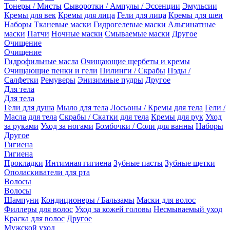
Тонеры / Мисты
Сыворотки / Ампулы / Эссенции
Эмульсии
Кремы для век
Кремы для лица
Гели для лица
Кремы для шеи
Наборы
Тканевые маски
Гидрогелевые маски
Альгинатные
маски
Патчи
Ночные маски
Смываемые маски
Другое
Очищение
Очищение
Гидрофильные масла
Очищающие щербеты и кремы
Очищающие пенки и гели
Пилинги / Скрабы
Пэды /
Салфетки
Ремуверы
Энизимные пудры
Другое
Для тела
Для тела
Гели для душа
Мыло для тела
Лосьоны / Кремы для тела
Гели /
Масла для тела
Скрабы / Скатки для тела
Кремы для рук
Уход
за руками
Уход за ногами
Бомбочки / Соли для ванны
Наборы
Другое
Гигиена
Гигиена
Прокладки
Интимная гигиена
Зубные пасты
Зубные щетки
Ополаскиватели для рта
Волосы
Волосы
Шампуни
Кондиционеры / Бальзамы
Маски для волос
Филлеры для волос
Уход за кожей головы
Несмываемый уход
Краска для волос
Другое
Мужской уход