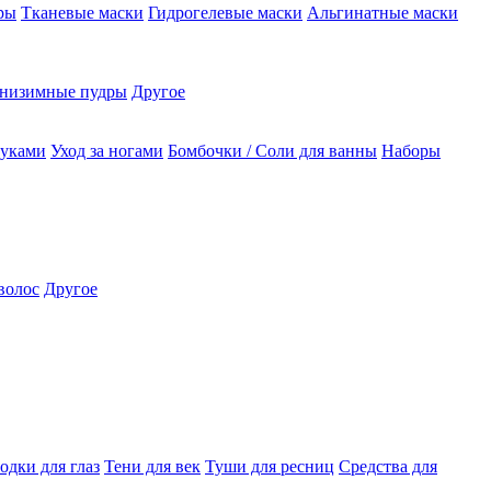
ры
Тканевые маски
Гидрогелевые маски
Альгинатные маски
низимные пудры
Другое
руками
Уход за ногами
Бомбочки / Соли для ванны
Наборы
волос
Другое
одки для глаз
Тени для век
Туши для ресниц
Средства для