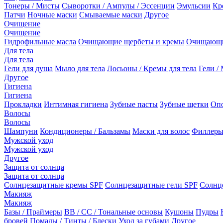
Тонеры / Мисты
Сыворотки / Ампулы / Эссенции
Эмульсии
Кр
Патчи
Ночные маски
Смываемые маски
Другое
Очищение
Очищение
Гидрофильные масла
Очищающие щербеты и кремы
Очищающи
Для тела
Для тела
Гели для душа
Мыло для тела
Лосьоны / Кремы для тела
Гели / 
Другое
Гигиена
Гигиена
Прокладки
Интимная гигиена
Зубные пасты
Зубные щетки
Опо
Волосы
Волосы
Шампуни
Кондиционеры / Бальзамы
Маски для волос
Филлеры
Мужской уход
Мужской уход
Другое
Защита от солнца
Защита от солнца
Солнцезащитные кремы SPF
Солнцезащитные гели SPF
Солнц
Макияж
Макияж
Базы / Праймеры
BB / CC / Тональные основы
Кушоны
Пудры
бровей
Помады / Тинты / Блески
Уход за губами
Другое