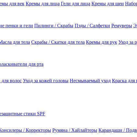
емы для век
Кремы для лица
Гели для лица
Кремы для шеи
Набо
е пенки и гели
Пилинги / Скрабы
Пэды / Салфетки
Ремуверы
Э
Масла для тела
Скрабы / Скатки для тела
Кремы для рук
Уход за 
ласкиватели для рта
 для волос
Уход за кожей головы
Несмываемый уход
Краска для 
езащитные стики SPF
Консилеры / Корректоры
Румяна / Хайлайтеры
Карандаши / Подв