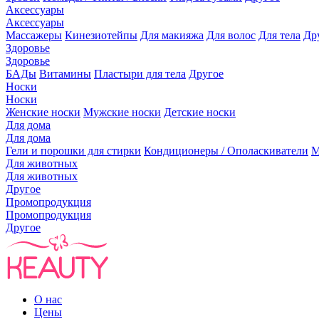
Аксессуары
Аксессуары
Массажеры
Кинезиотейпы
Для макияжа
Для волос
Для тела
Др
Здоровье
Здоровье
БАДы
Витамины
Пластыри для тела
Другое
Носки
Носки
Женские носки
Мужские носки
Детские носки
Для дома
Для дома
Гели и порошки для стирки
Кондиционеры / Ополаскиватели
М
Для животных
Для животных
Другое
Промопродукция
Промопродукция
Другое
О нас
Цены