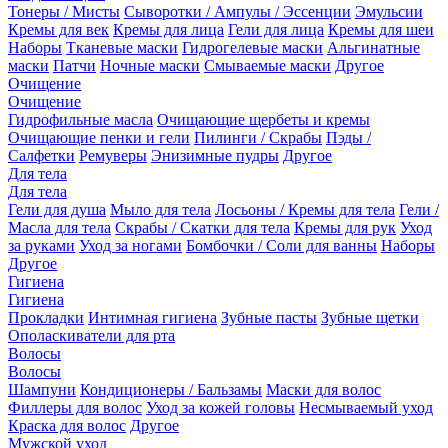
Тонеры / Мисты
Сыворотки / Ампулы / Эссенции
Эмульсии
Кремы для век
Кремы для лица
Гели для лица
Кремы для шеи
Наборы
Тканевые маски
Гидрогелевые маски
Альгинатные
маски
Патчи
Ночные маски
Смываемые маски
Другое
Очищение
Очищение
Гидрофильные масла
Очищающие щербеты и кремы
Очищающие пенки и гели
Пилинги / Скрабы
Пэды /
Салфетки
Ремуверы
Энизимные пудры
Другое
Для тела
Для тела
Гели для душа
Мыло для тела
Лосьоны / Кремы для тела
Гели /
Масла для тела
Скрабы / Скатки для тела
Кремы для рук
Уход
за руками
Уход за ногами
Бомбочки / Соли для ванны
Наборы
Другое
Гигиена
Гигиена
Прокладки
Интимная гигиена
Зубные пасты
Зубные щетки
Ополаскиватели для рта
Волосы
Волосы
Шампуни
Кондиционеры / Бальзамы
Маски для волос
Филлеры для волос
Уход за кожей головы
Несмываемый уход
Краска для волос
Другое
Мужской уход