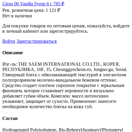
Gloss 06 Vanilla Syrup 6 г
785 ₽
Рек. розничная цена:
1 121 ₽
Нет в наличии
Для покупки товаров по оптовым ценам, пожалуйста, войдите
в личный кабинет или зарегистрируйтесь.
Войти
Зарегистрироваться
Описание
Изг-ль: THE SAEM INTERNATIONAL CO.LTD., КОРЕЯ,
РЕСПУБЛИКА, 10F, 35, Cheonggyecheon-ro, Jongno-gu, Seoul.
Глянцевый блеск с обволакивающей текстурой в элегантном
полупрозрачном молочно-миндальном бежевом оттенке.
Средство создает плотное сиропное покрытие с зеркальным
финишем, которое сглаживает неровности и визуально
добавляет губам объем. Комплекс масел интенсивно
увлажняет, защищает от сухости. Применение: нанесите
необходимое количество блеска на кожу губ.
Состав
Hydrogenated Polyisobutene, Bis-Behenyl/Isostearyl/Phytosteryl