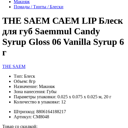
Макияж
Помады / Тинты / Блески
THE SAEM САЕМ LIP Блеск
для губ Saemmul Candy
Syrup Gloss 06 Vanilla Syrup 6
г
THE SAEM
Тип:
Блеск
Объем:
8гр
Назначение:
Макияж
Зона нанесения:
Губы
Параметры упаковки:
0.025 x 0.075 x 0.025 м, 20 г
Количество в упаковке:
12
Штрихкод:
8806164188217
Артикул:
СМ8048
Товар со скидкой: