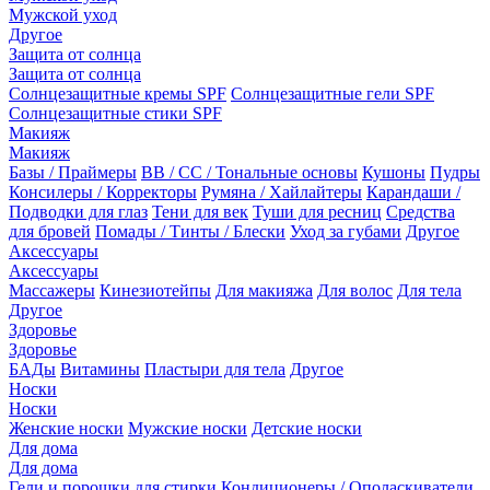
Мужской уход
Другое
Защита от солнца
Защита от солнца
Солнцезащитные кремы SPF
Солнцезащитные гели SPF
Солнцезащитные стики SPF
Макияж
Макияж
Базы / Праймеры
BB / CC / Тональные основы
Кушоны
Пудры
Консилеры / Корректоры
Румяна / Хайлайтеры
Карандаши /
Подводки для глаз
Тени для век
Туши для ресниц
Средства
для бровей
Помады / Тинты / Блески
Уход за губами
Другое
Аксессуары
Аксессуары
Массажеры
Кинезиотейпы
Для макияжа
Для волос
Для тела
Другое
Здоровье
Здоровье
БАДы
Витамины
Пластыри для тела
Другое
Носки
Носки
Женские носки
Мужские носки
Детские носки
Для дома
Для дома
Гели и порошки для стирки
Кондиционеры / Ополаскиватели