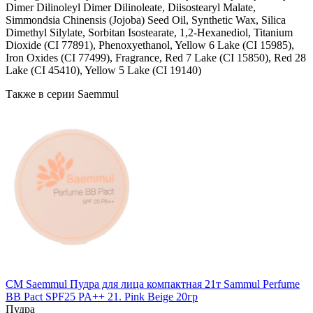
Dimer Dilinoleyl Dimer Dilinoleate, Diisostearyl Malate,
Simmondsia Chinensis (Jojoba) Seed Oil, Synthetic Wax, Silica
Dimethyl Silylate, Sorbitan Isostearate, 1,2-Hexanediol, Titanium
Dioxide (CI 77891), Phenoxyethanol, Yellow 6 Lake (CI 15985),
Iron Oxides (CI 77499), Fragrance, Red 7 Lake (CI 15850), Red 28
Lake (CI 45410), Yellow 5 Lake (CI 19140)
Также в серии Saemmul
СМ Saemmul Пудра для лица компактная 21т Sammul Perfume
BB Pact SPF25 PA++ 21. Pink Beige 20гр
Пудра