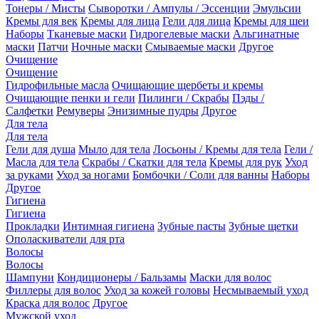
Тонеры / Мисты
Сыворотки / Ампулы / Эссенции
Эмульсии
Кремы для век
Кремы для лица
Гели для лица
Кремы для шеи
Наборы
Тканевые маски
Гидрогелевые маски
Альгинатные
маски
Патчи
Ночные маски
Смываемые маски
Другое
Очищение
Очищение
Гидрофильные масла
Очищающие щербеты и кремы
Очищающие пенки и гели
Пилинги / Скрабы
Пэды /
Салфетки
Ремуверы
Энизимные пудры
Другое
Для тела
Для тела
Гели для душа
Мыло для тела
Лосьоны / Кремы для тела
Гели /
Масла для тела
Скрабы / Скатки для тела
Кремы для рук
Уход
за руками
Уход за ногами
Бомбочки / Соли для ванны
Наборы
Другое
Гигиена
Гигиена
Прокладки
Интимная гигиена
Зубные пасты
Зубные щетки
Ополаскиватели для рта
Волосы
Волосы
Шампуни
Кондиционеры / Бальзамы
Маски для волос
Филлеры для волос
Уход за кожей головы
Несмываемый уход
Краска для волос
Другое
Мужской уход