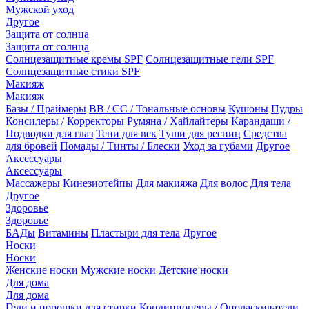
Мужской уход
Другое
Защита от солнца
Защита от солнца
Солнцезащитные кремы SPF
Солнцезащитные гели SPF
Солнцезащитные стики SPF
Макияж
Макияж
Базы / Праймеры
BB / CC / Тональные основы
Кушоны
Пудры
Консилеры / Корректоры
Румяна / Хайлайтеры
Карандаши /
Подводки для глаз
Тени для век
Туши для ресниц
Средства
для бровей
Помады / Тинты / Блески
Уход за губами
Другое
Аксессуары
Аксессуары
Массажеры
Кинезиотейпы
Для макияжа
Для волос
Для тела
Другое
Здоровье
Здоровье
БАДы
Витамины
Пластыри для тела
Другое
Носки
Носки
Женские носки
Мужские носки
Детские носки
Для дома
Для дома
Гели и порошки для стирки
Кондиционеры / Ополаскиватели