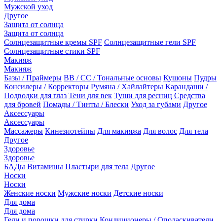
Мужской уход
Другое
Защита от солнца
Защита от солнца
Солнцезащитные кремы SPF
Солнцезащитные гели SPF
Солнцезащитные стики SPF
Макияж
Макияж
Базы / Праймеры
BB / CC / Тональные основы
Кушоны
Пудры
Консилеры / Корректоры
Румяна / Хайлайтеры
Карандаши /
Подводки для глаз
Тени для век
Туши для ресниц
Средства
для бровей
Помады / Тинты / Блески
Уход за губами
Другое
Аксессуары
Аксессуары
Массажеры
Кинезиотейпы
Для макияжа
Для волос
Для тела
Другое
Здоровье
Здоровье
БАДы
Витамины
Пластыри для тела
Другое
Носки
Носки
Женские носки
Мужские носки
Детские носки
Для дома
Для дома
Гели и порошки для стирки
Кондиционеры / Ополаскиватели