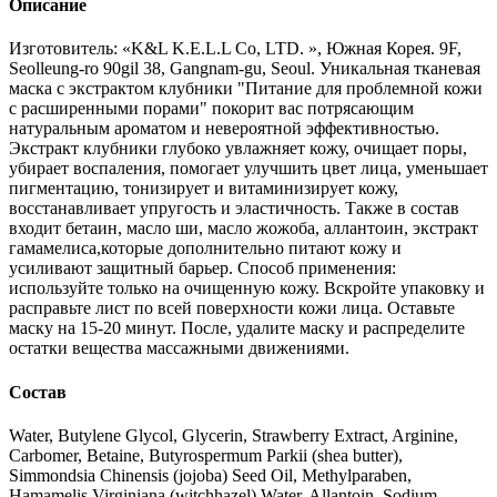
Описание
Изготовитель: «K&L K.E.L.L Со, LTD. », Южная Корея. 9F,
Seolleung-ro 90gil 38, Gangnam-gu, Seoul. Уникальная тканевая
маска с экстрактом клубники "Питание для проблемной кожи
с расширенными порами" покорит вас потрясающим
натуральным ароматом и невероятной эффективностью.
Экстракт клубники глубоко увлажняет кожу, очищает поры,
убирает воспаления, помогает улучшить цвет лица, уменьшает
пигментацию, тонизирует и витаминизирует кожу,
восстанавливает упругость и эластичность. Также в состав
входит бетаин, масло ши, масло жожоба, аллантоин, экстракт
гамамелиса,которые дополнительно питают кожу и
усиливают защитный барьер. Способ применения:
используйте только на очищенную кожу. Вскройте упаковку и
расправьте лист по всей поверхности кожи лица. Оставьте
маску на 15-20 минут. После, удалите маску и распределите
остатки вещества массажными движениями.
Состав
Water, Butylene Glycol, Glycerin, Strawberry Extract, Arginine,
Carbomer, Betaine, Butyrospermum Parkii (shea butter),
Simmondsia Chinensis (jojoba) Seed Oil, Methylparaben,
Hamamelis Virginiana (witchhazel) Water, Allantoin, Sodium