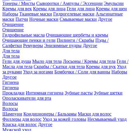
Тонеры / Мисты
Сыворотки / Ампулы / Эссенции
Эмульсии
Кремы для век
Кремы для лица
Гели для лица
Кремы для шеи
Наборы
Тканевые маски
Гидрогелевые маски
Альгинатные
маски
Патчи
Ночные маски
Смываемые маски
Другое
Очищение
Очищение
Гидрофильные масла
Очищающие щербеты и кремы
Очищающие пенки и гели
Пилинги / Скрабы
Пэды /
Салфетки
Ремуверы
Энизимные пудры
Другое
Для тела
Для тела
Гели для душа
Мыло для тела
Лосьоны / Кремы для тела
Гели /
Масла для тела
Скрабы / Скатки для тела
Кремы для рук
Уход
за руками
Уход за ногами
Бомбочки / Соли для ванны
Наборы
Другое
Гигиена
Гигиена
Прокладки
Интимная гигиена
Зубные пасты
Зубные щетки
Ополаскиватели для рта
Волосы
Волосы
Шампуни
Кондиционеры / Бальзамы
Маски для волос
Филлеры для волос
Уход за кожей головы
Несмываемый уход
Краска для волос
Другое
Мужской уход