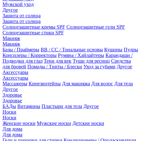
Мужской уход
Другое
Защита от солнца
Защита от солнца
Солнцезащитные кремы SPF
Солнцезащитные гели SPF
Солнцезащитные стики SPF
Макияж
Макияж
Базы / Праймеры
BB / CC / Тональные основы
Кушоны
Пудры
Консилеры / Корректоры
Румяна / Хайлайтеры
Карандаши /
Подводки для глаз
Тени для век
Туши для ресниц
Средства
для бровей
Помады / Тинты / Блески
Уход за губами
Другое
Аксессуары
Аксессуары
Массажеры
Кинезиотейпы
Для макияжа
Для волос
Для тела
Другое
Здоровье
Здоровье
БАДы
Витамины
Пластыри для тела
Другое
Носки
Носки
Женские носки
Мужские носки
Детские носки
Для дома
Для дома
Гели и порошки для стирки
Кондиционеры / Ополаскиватели