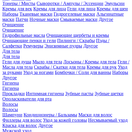
Тонеры / Мисты
Сыворотки / Ампулы / Эссенции
Эмульсии
Кремы для век
Кремы для лица
Гели для лица
Кремы для шеи
Наборы
Тканевые маски
Гидрогелевые маски
Альгинатные
маски
Патчи
Ночные маски
Смываемые маски
Другое
Очищение
Очищение
Гидрофильные масла
Очищающие щербеты и кремы
Очищающие пенки и гели
Пилинги / Скрабы
Пэды /
Салфетки
Ремуверы
Энизимные пудры
Другое
Для тела
Для тела
Гели для душа
Мыло для тела
Лосьоны / Кремы для тела
Гели /
Масла для тела
Скрабы / Скатки для тела
Кремы для рук
Уход
за руками
Уход за ногами
Бомбочки / Соли для ванны
Наборы
Другое
Гигиена
Гигиена
Прокладки
Интимная гигиена
Зубные пасты
Зубные щетки
Ополаскиватели для рта
Волосы
Волосы
Шампуни
Кондиционеры / Бальзамы
Маски для волос
Филлеры для волос
Уход за кожей головы
Несмываемый уход
Краска для волос
Другое
Мужской уход