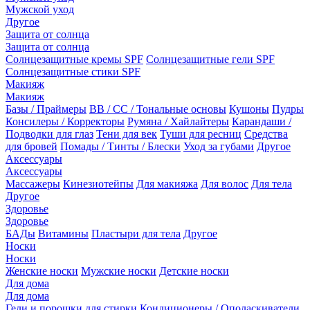
Мужской уход
Другое
Защита от солнца
Защита от солнца
Солнцезащитные кремы SPF
Солнцезащитные гели SPF
Солнцезащитные стики SPF
Макияж
Макияж
Базы / Праймеры
BB / CC / Тональные основы
Кушоны
Пудры
Консилеры / Корректоры
Румяна / Хайлайтеры
Карандаши /
Подводки для глаз
Тени для век
Туши для ресниц
Средства
для бровей
Помады / Тинты / Блески
Уход за губами
Другое
Аксессуары
Аксессуары
Массажеры
Кинезиотейпы
Для макияжа
Для волос
Для тела
Другое
Здоровье
Здоровье
БАДы
Витамины
Пластыри для тела
Другое
Носки
Носки
Женские носки
Мужские носки
Детские носки
Для дома
Для дома
Гели и порошки для стирки
Кондиционеры / Ополаскиватели