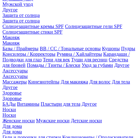
Мужской уход
Другое
Защита от солнца
Защита от солнца
Солнцезащитные кремы SPF
Солнцезащитные гели SPF
Солнцезащитные стики SPF
Макияж
Макияж
Базы / Праймеры
BB / CC / Тональные основы
Кушоны
Пудры
Консилеры / Корректоры
Румяна / Хайлайтеры
Карандаши /
Подводки для глаз
Тени для век
Туши для ресниц
Средства
для бровей
Помады / Тинты / Блески
Уход за губами
Другое
Аксессуары
Аксессуары
Массажеры
Кинезиотейпы
Для макияжа
Для волос
Для тела
Другое
Здоровье
Здоровье
БАДы
Витамины
Пластыри для тела
Другое
Носки
Носки
Женские носки
Мужские носки
Детские носки
Для дома
Для дома
Гели и порошки для стирки
Кондиционеры / Ополаскиватели