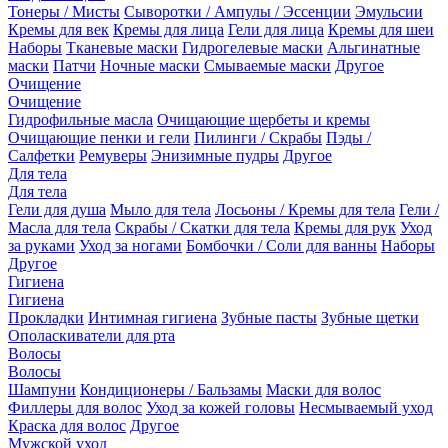
Тонеры / Мисты
Сыворотки / Ампулы / Эссенции
Эмульсии
Кремы для век
Кремы для лица
Гели для лица
Кремы для шеи
Наборы
Тканевые маски
Гидрогелевые маски
Альгинатные
маски
Патчи
Ночные маски
Смываемые маски
Другое
Очищение
Очищение
Гидрофильные масла
Очищающие щербеты и кремы
Очищающие пенки и гели
Пилинги / Скрабы
Пэды /
Салфетки
Ремуверы
Энизимные пудры
Другое
Для тела
Для тела
Гели для душа
Мыло для тела
Лосьоны / Кремы для тела
Гели /
Масла для тела
Скрабы / Скатки для тела
Кремы для рук
Уход
за руками
Уход за ногами
Бомбочки / Соли для ванны
Наборы
Другое
Гигиена
Гигиена
Прокладки
Интимная гигиена
Зубные пасты
Зубные щетки
Ополаскиватели для рта
Волосы
Волосы
Шампуни
Кондиционеры / Бальзамы
Маски для волос
Филлеры для волос
Уход за кожей головы
Несмываемый уход
Краска для волос
Другое
Мужской уход