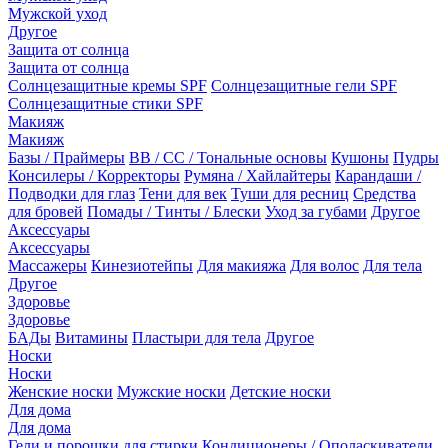
Мужской уход
Другое
Защита от солнца
Защита от солнца
Солнцезащитные кремы SPF
Солнцезащитные гели SPF
Солнцезащитные стики SPF
Макияж
Макияж
Базы / Праймеры
BB / CC / Тональные основы
Кушоны
Пудры
Консилеры / Корректоры
Румяна / Хайлайтеры
Карандаши /
Подводки для глаз
Тени для век
Туши для ресниц
Средства
для бровей
Помады / Тинты / Блески
Уход за губами
Другое
Аксессуары
Аксессуары
Массажеры
Кинезиотейпы
Для макияжа
Для волос
Для тела
Другое
Здоровье
Здоровье
БАДы
Витамины
Пластыри для тела
Другое
Носки
Носки
Женские носки
Мужские носки
Детские носки
Для дома
Для дома
Гели и порошки для стирки
Кондиционеры / Ополаскиватели