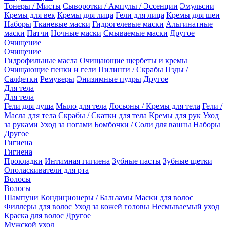
Тонеры / Мисты
Сыворотки / Ампулы / Эссенции
Эмульсии
Кремы для век
Кремы для лица
Гели для лица
Кремы для шеи
Наборы
Тканевые маски
Гидрогелевые маски
Альгинатные
маски
Патчи
Ночные маски
Смываемые маски
Другое
Очищение
Очищение
Гидрофильные масла
Очищающие щербеты и кремы
Очищающие пенки и гели
Пилинги / Скрабы
Пэды /
Салфетки
Ремуверы
Энизимные пудры
Другое
Для тела
Для тела
Гели для душа
Мыло для тела
Лосьоны / Кремы для тела
Гели /
Масла для тела
Скрабы / Скатки для тела
Кремы для рук
Уход
за руками
Уход за ногами
Бомбочки / Соли для ванны
Наборы
Другое
Гигиена
Гигиена
Прокладки
Интимная гигиена
Зубные пасты
Зубные щетки
Ополаскиватели для рта
Волосы
Волосы
Шампуни
Кондиционеры / Бальзамы
Маски для волос
Филлеры для волос
Уход за кожей головы
Несмываемый уход
Краска для волос
Другое
Мужской уход