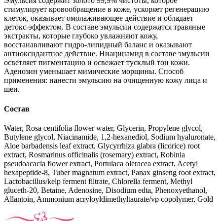
Эмульсия содержит золото 99,9% чистоты, которое
стимулирует кровообращение в коже, ускоряет регенерацию
клеток, оказывает омолаживающее действие и обладает
детокс-эффектом. В составе эмульсии содержатся травяные
экстракты, которые глубоко увлажняют кожу,
восстанавливают гидро-липидный баланс и оказывают
антиоксидантное действие. Ниацинамид в составе эмульсии
осветляет пигментацию и освежает тусклый тон кожи.
Аденозин уменьшает мимические морщины. Способ
применения: нанести эмульсию на очищенную кожу лица и
шеи.
Состав
Water, Rosa centifolia flower water, Glycerin, Propylene glycol,
Butylene glycol, Niacinamide, 1,2-hexanediol, Sodium hyaluronate,
Aloe barbadensis leaf extract, Glycyrrhiza glabra (licorice) root
extract, Rosmarinus officinalis (rosemary) extract, Robinia
pseudoacacia flower extract, Portulaca oleracea extract, Acetyl
hexapeptide-8, Tuber magnatum extract, Panax ginseng root extract,
Lactobacillus/kelp ferment filtrate, Chlorella ferment, Methyl
gluceth-20, Betaine, Adenosine, Disodium edta, Phenoxyethanol,
Allantoin, Ammonium acryloyldimethyltaurate/vp copolymer, Gold