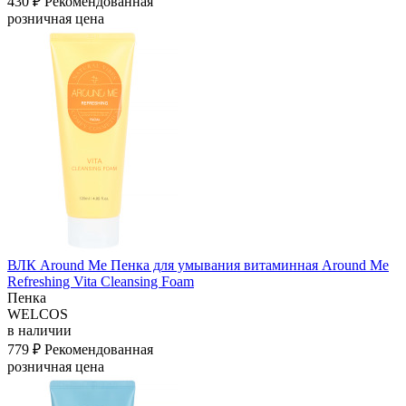
430 ₽
Рекомендованная
розничная цена
ВЛК Around Me Пенка для умывания витаминная Around Me
Refreshing Vita Cleansing Foam
Пенка
WELCOS
в наличии
779 ₽
Рекомендованная
розничная цена