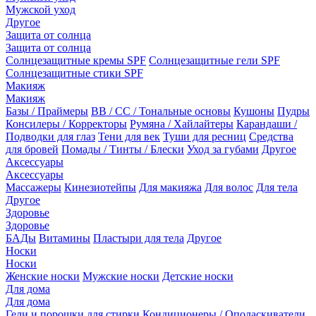
Мужской уход
Другое
Защита от солнца
Защита от солнца
Солнцезащитные кремы SPF
Солнцезащитные гели SPF
Солнцезащитные стики SPF
Макияж
Макияж
Базы / Праймеры
BB / CC / Тональные основы
Кушоны
Пудры
Консилеры / Корректоры
Румяна / Хайлайтеры
Карандаши /
Подводки для глаз
Тени для век
Туши для ресниц
Средства
для бровей
Помады / Тинты / Блески
Уход за губами
Другое
Аксессуары
Аксессуары
Массажеры
Кинезиотейпы
Для макияжа
Для волос
Для тела
Другое
Здоровье
Здоровье
БАДы
Витамины
Пластыри для тела
Другое
Носки
Носки
Женские носки
Мужские носки
Детские носки
Для дома
Для дома
Гели и порошки для стирки
Кондиционеры / Ополаскиватели