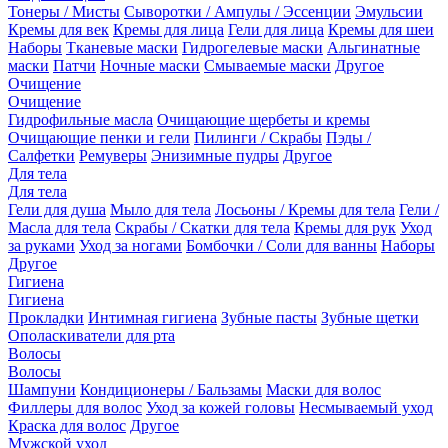
Тонеры / Мисты
Сыворотки / Ампулы / Эссенции
Эмульсии
Кремы для век
Кремы для лица
Гели для лица
Кремы для шеи
Наборы
Тканевые маски
Гидрогелевые маски
Альгинатные
маски
Патчи
Ночные маски
Смываемые маски
Другое
Очищение
Очищение
Гидрофильные масла
Очищающие щербеты и кремы
Очищающие пенки и гели
Пилинги / Скрабы
Пэды /
Салфетки
Ремуверы
Энизимные пудры
Другое
Для тела
Для тела
Гели для душа
Мыло для тела
Лосьоны / Кремы для тела
Гели /
Масла для тела
Скрабы / Скатки для тела
Кремы для рук
Уход
за руками
Уход за ногами
Бомбочки / Соли для ванны
Наборы
Другое
Гигиена
Гигиена
Прокладки
Интимная гигиена
Зубные пасты
Зубные щетки
Ополаскиватели для рта
Волосы
Волосы
Шампуни
Кондиционеры / Бальзамы
Маски для волос
Филлеры для волос
Уход за кожей головы
Несмываемый уход
Краска для волос
Другое
Мужской уход