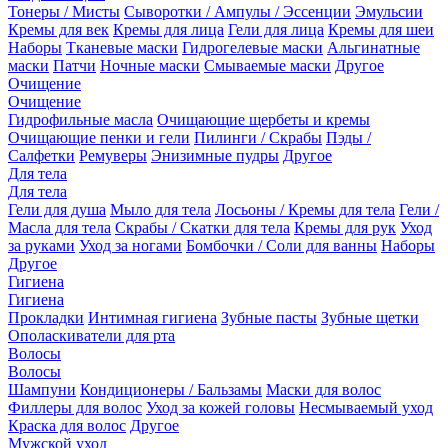
Тонеры / Мисты
Сыворотки / Ампулы / Эссенции
Эмульсии
Кремы для век
Кремы для лица
Гели для лица
Кремы для шеи
Наборы
Тканевые маски
Гидрогелевые маски
Альгинатные
маски
Патчи
Ночные маски
Смываемые маски
Другое
Очищение
Очищение
Гидрофильные масла
Очищающие щербеты и кремы
Очищающие пенки и гели
Пилинги / Скрабы
Пэды /
Салфетки
Ремуверы
Энизимные пудры
Другое
Для тела
Для тела
Гели для душа
Мыло для тела
Лосьоны / Кремы для тела
Гели /
Масла для тела
Скрабы / Скатки для тела
Кремы для рук
Уход
за руками
Уход за ногами
Бомбочки / Соли для ванны
Наборы
Другое
Гигиена
Гигиена
Прокладки
Интимная гигиена
Зубные пасты
Зубные щетки
Ополаскиватели для рта
Волосы
Волосы
Шампуни
Кондиционеры / Бальзамы
Маски для волос
Филлеры для волос
Уход за кожей головы
Несмываемый уход
Краска для волос
Другое
Мужской уход