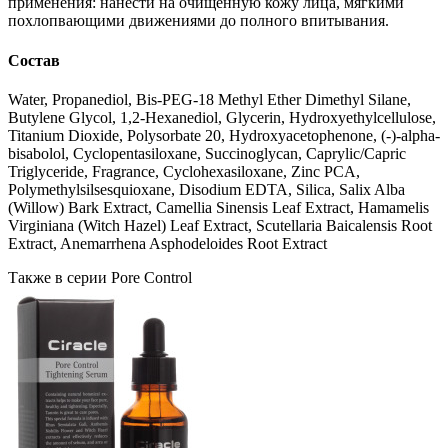
применения: нанести на очищенную кожу лица, мягкими
похлопвающими движениями до полного впитывания.
Состав
Water, Propanediol, Bis-PEG-18 Methyl Ether Dimethyl Silane,
Butylene Glycol, 1,2-Hexanediol, Glycerin, Hydroxyethylcellulose,
Titanium Dioxide, Polysorbate 20, Hydroxyacetophenone, (-)-alpha-
bisabolol, Cyclopentasiloxane, Succinoglycan, Caprylic/Capric
Triglyceride, Fragrance, Cyclohexasiloxane, Zinc PCA,
Polymethylsilsesquioxane, Disodium EDTA, Silica, Salix Alba
(Willow) Bark Extract, Camellia Sinensis Leaf Extract, Hamamelis
Virginiana (Witch Hazel) Leaf Extract, Scutellaria Baicalensis Root
Extract, Anemarrhena Asphodeloides Root Extract
Также в серии Pore Control