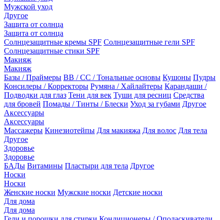
Мужской уход
Другое
Защита от солнца
Защита от солнца
Солнцезащитные кремы SPF
Солнцезащитные гели SPF
Солнцезащитные стики SPF
Макияж
Макияж
Базы / Праймеры
BB / CC / Тональные основы
Кушоны
Пудры
Консилеры / Корректоры
Румяна / Хайлайтеры
Карандаши /
Подводки для глаз
Тени для век
Туши для ресниц
Средства
для бровей
Помады / Тинты / Блески
Уход за губами
Другое
Аксессуары
Аксессуары
Массажеры
Кинезиотейпы
Для макияжа
Для волос
Для тела
Другое
Здоровье
Здоровье
БАДы
Витамины
Пластыри для тела
Другое
Носки
Носки
Женские носки
Мужские носки
Детские носки
Для дома
Для дома
Гели и порошки для стирки
Кондиционеры / Ополаскиватели