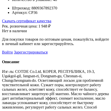
Штрихкод:
8809367892370
Артикул:
СР36
Скачать сертификат качества
Рек. розничная цена:
1 948 ₽
Нет в наличии
Для покупки товаров по оптовым ценам, пожалуйста, войдите
в личный кабинет или зарегистрируйтесь.
Войти
Зарегистрироваться
Описание
Изг-ль: COTDE Co.Ltd, КОРЕЯ, РЕСПУБЛИКА, 19-3,
Ugakgol-gil, Jangsan-ri, Dongnam-gu, Cheonan-si,
Chungcheongnam-do. Осветляющий лосьон для проблемной
чувствительной кожи. Сужает поры, контролирует работу
сальных желез, осветляет кожу, способствует ее балансу,
восстанавливает защитную рН мантию. Масло чайного дерева
дает антибактериальный эффект, снимает воспаление, масло
лаванды успокаивает кожу, способствует ее быстрому
заживлению, регулирует работу сальных желез. Способ