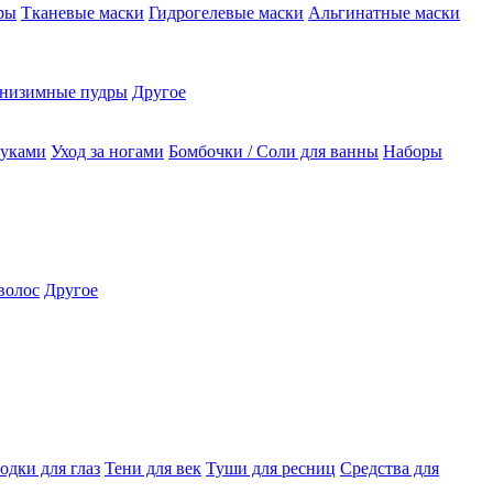
ры
Тканевые маски
Гидрогелевые маски
Альгинатные маски
низимные пудры
Другое
руками
Уход за ногами
Бомбочки / Соли для ванны
Наборы
волос
Другое
одки для глаз
Тени для век
Туши для ресниц
Средства для