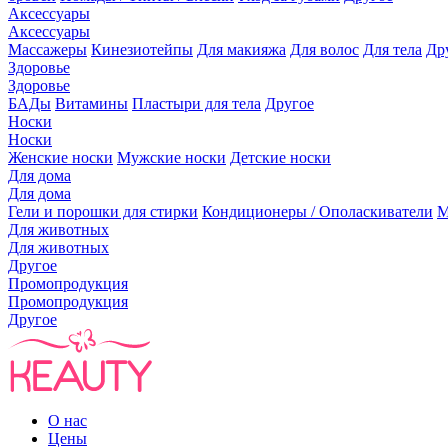
Аксессуары
Аксессуары
Массажеры
Кинезиотейпы
Для макияжа
Для волос
Для тела
Др
Здоровье
Здоровье
БАДы
Витамины
Пластыри для тела
Другое
Носки
Носки
Женские носки
Мужские носки
Детские носки
Для дома
Для дома
Гели и порошки для стирки
Кондиционеры / Ополаскиватели
М
Для животных
Для животных
Другое
Промопродукция
Промопродукция
Другое
О нас
Цены