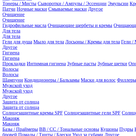
Тонеры / Мисты
Сыворотки / Ампулы / Эссенции
Эмульсии
Кр
Патчи
Ночные маски
Смываемые маски
Другое
Очищение
Очищение
Гидрофильные масла
Очищающие щербеты и кремы
Очищающи
Для тела
Для тела
Гели для душа
Мыло для тела
Лосьоны / Кремы для тела
Гели / 
Другое
Гигиена
Гигиена
Прокладки
Интимная гигиена
Зубные пасты
Зубные щетки
Опо
Волосы
Волосы
Шампуни
Кондиционеры / Бальзамы
Маски для волос
Филлеры
Мужской уход
Мужской уход
Другое
Защита от солнца
Защита от солнца
Солнцезащитные кремы SPF
Солнцезащитные гели SPF
Солнц
Макияж
Макияж
Базы / Праймеры
BB / CC / Тональные основы
Кушоны
Пудры
бровей
Помады / Тинты / Блески
Уход за губами
Другое