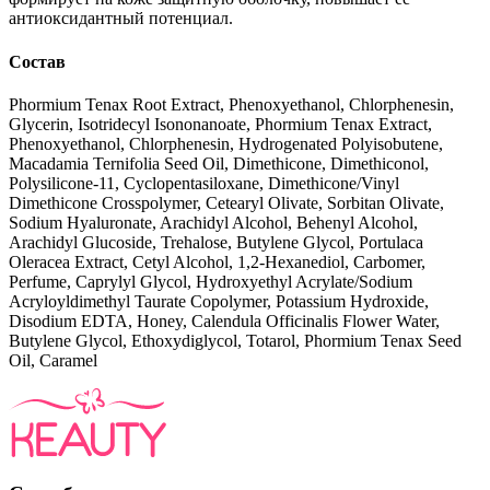
антиоксидантный потенциал.
Состав
Phormium Tenax Root Extract, Phenoxyethanol, Chlorphenesin,
Glycerin, Isotridecyl Isononanoate, Phormium Tenax Extract,
Phenoxyethanol, Chlorphenesin, Hydrogenated Polyisobutene,
Macadamia Ternifolia Seed Oil, Dimethicone, Dimethiconol,
Polysilicone-11, Cyclopentasiloxane, Dimethicone/Vinyl
Dimethicone Crosspolymer, Cetearyl Olivate, Sorbitan Olivate,
Sodium Hyaluronate, Arachidyl Alcohol, Behenyl Alcohol,
Arachidyl Glucoside, Trehalose, Butylene Glycol, Portulaca
Oleracea Extract, Cetyl Alcohol, 1,2-Hexanediol, Carbomer,
Perfume, Caprylyl Glycol, Hydroxyethyl Acrylate/Sodium
Acryloyldimethyl Taurate Copolymer, Potassium Hydroxide,
Disodium EDTA, Honey, Calendula Officinalis Flower Water,
Butylene Glycol, Ethoxydiglycol, Totarol, Phormium Tenax Seed
Oil, Caramel