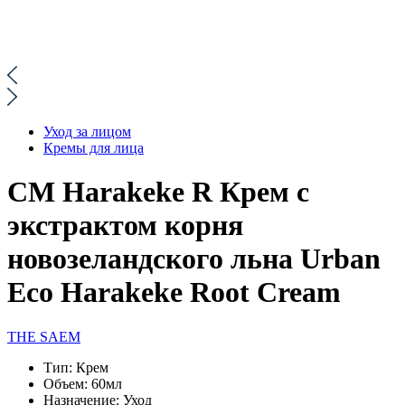
Уход за лицом
Кремы для лица
СМ Harakeke R Крем с
экстрактом корня
новозеландского льна Urban
Eco Harakeke Root Cream
THE SAEM
Тип:
Крем
Объем:
60мл
Назначение:
Уход