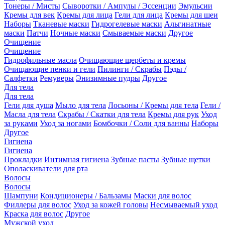
Тонеры / Мисты
Сыворотки / Ампулы / Эссенции
Эмульсии
Кремы для век
Кремы для лица
Гели для лица
Кремы для шеи
Наборы
Тканевые маски
Гидрогелевые маски
Альгинатные
маски
Патчи
Ночные маски
Смываемые маски
Другое
Очищение
Очищение
Гидрофильные масла
Очищающие щербеты и кремы
Очищающие пенки и гели
Пилинги / Скрабы
Пэды /
Салфетки
Ремуверы
Энизимные пудры
Другое
Для тела
Для тела
Гели для душа
Мыло для тела
Лосьоны / Кремы для тела
Гели /
Масла для тела
Скрабы / Скатки для тела
Кремы для рук
Уход
за руками
Уход за ногами
Бомбочки / Соли для ванны
Наборы
Другое
Гигиена
Гигиена
Прокладки
Интимная гигиена
Зубные пасты
Зубные щетки
Ополаскиватели для рта
Волосы
Волосы
Шампуни
Кондиционеры / Бальзамы
Маски для волос
Филлеры для волос
Уход за кожей головы
Несмываемый уход
Краска для волос
Другое
Мужской уход