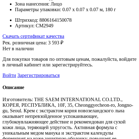
Зона нанесения:
Лицо
Параметры упаковки:
0.07 x 0.07 x 0.07 м, 180 г
Штрихкод:
8806164150078
Артикул:
СМ2949
Скачать сертификат качества
Рек. розничная цена:
3 593 ₽
Нет в наличии
Для покупки товаров по оптовым ценам, пожалуйста, войдите
в личный кабинет или зарегистрируйтесь.
Войти
Зарегистрироваться
Описание
Изготовитель: THE SAEM INTERNATIONAL CO.LTD.,
КОРЕЯ, РЕСПУБЛИКА, 10F, 35, Cheonggyecheon-ro, Jongno-
gu, Seoul. Крем с экстрактом корня новозеландского льна
оказывает непревзойденное успокаивающее,
глубокоувлажняющее действие и рекомендован для сухой
кожи лица, теряющей упругость. Активная формула с
уникальным медом манука и экстрактом календулы
формирует на коже защитную оболочку, повышает ее