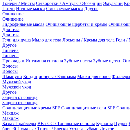
Тонеры / Мисты
Сыворотки / Ампулы / Эссенции
Эмульсии
Кр
Патчи
Ночные маски
Смываемые маски
Другое
Очищение
Очищение
Гидрофильные масла
Очищающие щербеты и кремы
Очищающи
Для тела
Для тела
Гели для душа
Мыло для тела
Лосьоны / Кремы для тела
Гели / 
Другое
Гигиена
Гигиена
Прокладки
Интимная гигиена
Зубные пасты
Зубные щетки
Опо
Волосы
Волосы
Шампуни
Кондиционеры / Бальзамы
Маски для волос
Филлеры
Мужской уход
Мужской уход
Другое
Защита от солнца
Защита от солнца
Солнцезащитные кремы SPF
Солнцезащитные гели SPF
Солнц
Макияж
Макияж
Базы / Праймеры
BB / CC / Тональные основы
Кушоны
Пудры
бровей
Помады / Тинты / Блески
Уход за губами
Другое