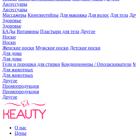
Аксессуары
Аксессуары
Массажеры
Кинезиотейпы
Для макияжа
Для волос
Для тела
Др
Здоровье
Здоровье
БАДы
Витамины
Пластыри для тела
Другое
Носки
Носки
Женские носки
Мужские носки
Детские носки
Для дома
Для дома
Гели и порошки для стирки
Кондиционеры / Ополаскиватели
М
Для животных
Для животных
Другое
Промопродукция
Промопродукция
Другое
О нас
Цены