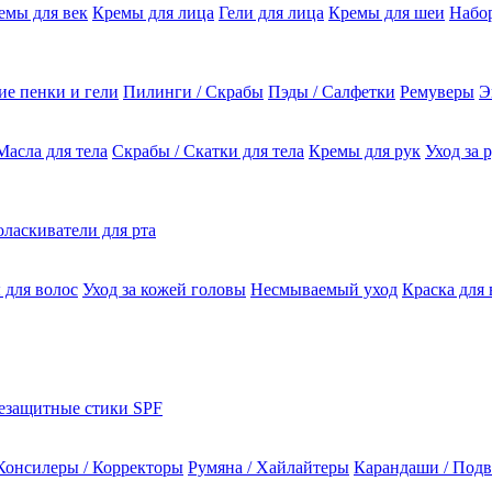
емы для век
Кремы для лица
Гели для лица
Кремы для шеи
Набо
е пенки и гели
Пилинги / Скрабы
Пэды / Салфетки
Ремуверы
Э
Масла для тела
Скрабы / Скатки для тела
Кремы для рук
Уход за 
ласкиватели для рта
 для волос
Уход за кожей головы
Несмываемый уход
Краска для 
езащитные стики SPF
Консилеры / Корректоры
Румяна / Хайлайтеры
Карандаши / Подв