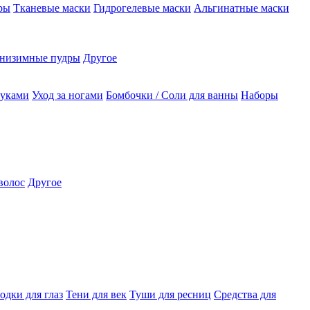
ры
Тканевые маски
Гидрогелевые маски
Альгинатные маски
низимные пудры
Другое
руками
Уход за ногами
Бомбочки / Соли для ванны
Наборы
волос
Другое
одки для глаз
Тени для век
Туши для ресниц
Средства для