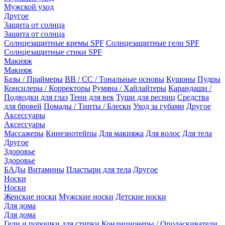
Мужской уход
Другое
Защита от солнца
Защита от солнца
Солнцезащитные кремы SPF
Солнцезащитные гели SPF
Солнцезащитные стики SPF
Макияж
Макияж
Базы / Праймеры
BB / CC / Тональные основы
Кушоны
Пудры
Консилеры / Корректоры
Румяна / Хайлайтеры
Карандаши /
Подводки для глаз
Тени для век
Туши для ресниц
Средства
для бровей
Помады / Тинты / Блески
Уход за губами
Другое
Аксессуары
Аксессуары
Массажеры
Кинезиотейпы
Для макияжа
Для волос
Для тела
Другое
Здоровье
Здоровье
БАДы
Витамины
Пластыри для тела
Другое
Носки
Носки
Женские носки
Мужские носки
Детские носки
Для дома
Для дома
Гели и порошки для стирки
Кондиционеры / Ополаскиватели