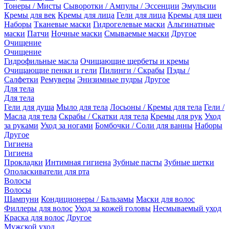
Тонеры / Мисты
Сыворотки / Ампулы / Эссенции
Эмульсии
Кремы для век
Кремы для лица
Гели для лица
Кремы для шеи
Наборы
Тканевые маски
Гидрогелевые маски
Альгинатные
маски
Патчи
Ночные маски
Смываемые маски
Другое
Очищение
Очищение
Гидрофильные масла
Очищающие щербеты и кремы
Очищающие пенки и гели
Пилинги / Скрабы
Пэды /
Салфетки
Ремуверы
Энизимные пудры
Другое
Для тела
Для тела
Гели для душа
Мыло для тела
Лосьоны / Кремы для тела
Гели /
Масла для тела
Скрабы / Скатки для тела
Кремы для рук
Уход
за руками
Уход за ногами
Бомбочки / Соли для ванны
Наборы
Другое
Гигиена
Гигиена
Прокладки
Интимная гигиена
Зубные пасты
Зубные щетки
Ополаскиватели для рта
Волосы
Волосы
Шампуни
Кондиционеры / Бальзамы
Маски для волос
Филлеры для волос
Уход за кожей головы
Несмываемый уход
Краска для волос
Другое
Мужской уход