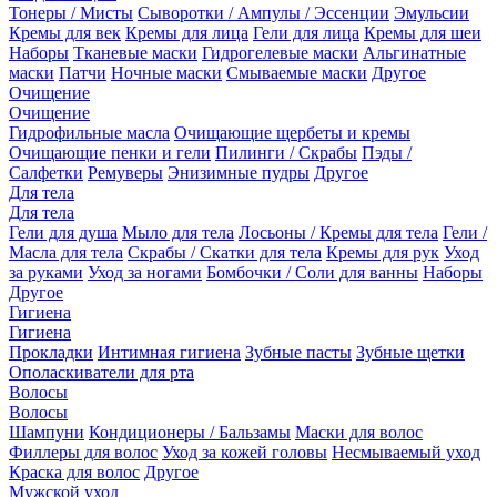
Тонеры / Мисты
Сыворотки / Ампулы / Эссенции
Эмульсии
Кремы для век
Кремы для лица
Гели для лица
Кремы для шеи
Наборы
Тканевые маски
Гидрогелевые маски
Альгинатные
маски
Патчи
Ночные маски
Смываемые маски
Другое
Очищение
Очищение
Гидрофильные масла
Очищающие щербеты и кремы
Очищающие пенки и гели
Пилинги / Скрабы
Пэды /
Салфетки
Ремуверы
Энизимные пудры
Другое
Для тела
Для тела
Гели для душа
Мыло для тела
Лосьоны / Кремы для тела
Гели /
Масла для тела
Скрабы / Скатки для тела
Кремы для рук
Уход
за руками
Уход за ногами
Бомбочки / Соли для ванны
Наборы
Другое
Гигиена
Гигиена
Прокладки
Интимная гигиена
Зубные пасты
Зубные щетки
Ополаскиватели для рта
Волосы
Волосы
Шампуни
Кондиционеры / Бальзамы
Маски для волос
Филлеры для волос
Уход за кожей головы
Несмываемый уход
Краска для волос
Другое
Мужской уход