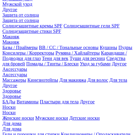
Мужской уход
Другое
Защита от солнца
Защита от солнца
Солнцезащитные кремы SPF
Солнцезащитные гели SPF
Солнцезащитные стики SPF
Макияж
Макияж
Базы / Праймеры
BB / CC / Тональные основы
Кушоны
Пудры
Консилеры / Корректоры
Румяна / Хайлайтеры
Карандаши /
Подводки для глаз
Тени для век
Туши для ресниц
Средства
для бровей
Помады / Тинты / Блески
Уход за губами
Другое
Аксессуары
Аксессуары
Массажеры
Кинезиотейпы
Для макияжа
Для волос
Для тела
Другое
Здоровье
Здоровье
БАДы
Витамины
Пластыри для тела
Другое
Носки
Носки
Женские носки
Мужские носки
Детские носки
Для дома
Для дома
Гели и порошки для стирки
Кондиционеры / Ополаскиватели