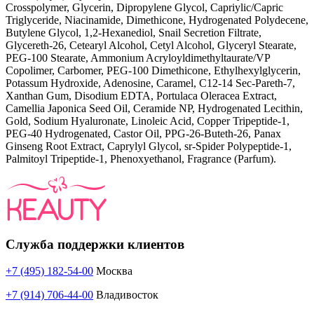
Crosspolymer, Glycerin, Dipropylene Glycol, Capriylic/Capric
Triglyceride, Niacinamide, Dimethicone, Hydrogenated Polydecene,
Butylene Glycol, 1,2-Hexanediol, Snail Secretion Filtrate,
Glycereth-26, Cetearyl Alcohol, Cetyl Alcohol, Glyceryl Stearate,
PEG-100 Stearate, Ammonium Acryloyldimethyltaurate/VP
Copolimer, Carbomer, PEG-100 Dimethicone, Ethylhexylglycerin,
Potassum Hydroxide, Adenosine, Caramel, C12-14 Sec-Pareth-7,
Xanthan Gum, Disodium EDTA, Portulaca Oleracea Extract,
Camellia Japonica Seed Oil, Ceramide NP, Hydrogenated Lecithin,
Gold, Sodium Hyaluronate, Linoleic Acid, Copper Tripeptide-1,
PEG-40 Hydrogenated, Castor Oil, PPG-26-Buteth-26, Panax
Ginseng Root Extract, Caprylyl Glycol, sr-Spider Polypeptide-1,
Palmitoyl Tripeptide-1, Phenoxyethanol, Fragrance (Parfum).
Служба поддержки клиентов
+7 (495) 182-54-00
Москва
+7 (914) 706-44-00
Владивосток