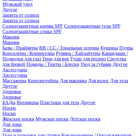
Мужской уход
Другое
Защита от солнца
Защита от солнца
Солнцезащитные кремы SPF
Солнцезащитные гели SPF
Солнцезащитные стики SPF
Макияж
Макияж
Базы / Праймеры
BB / CC / Тональные основы
Кушоны
Пудры
Консилеры / Корректоры
Румяна / Хайлайтеры
Карандаши /
Подводки для глаз
Тени для век
Туши для ресниц
Средства
для бровей
Помады / Тинты / Блески
Уход за губами
Другое
Аксессуары
Аксессуары
Массажеры
Кинезиотейпы
Для макияжа
Для волос
Для тела
Другое
Здоровье
Здоровье
БАДы
Витамины
Пластыри для тела
Другое
Носки
Носки
Женские носки
Мужские носки
Детские носки
Для дома
Для дома
Гели и порошки для стирки
Кондиционеры / Ополаскиватели