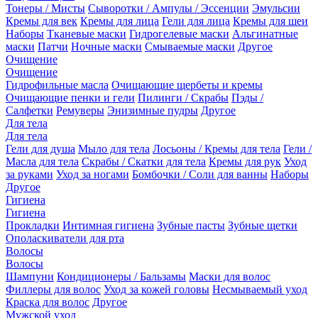
Тонеры / Мисты
Сыворотки / Ампулы / Эссенции
Эмульсии
Кремы для век
Кремы для лица
Гели для лица
Кремы для шеи
Наборы
Тканевые маски
Гидрогелевые маски
Альгинатные
маски
Патчи
Ночные маски
Смываемые маски
Другое
Очищение
Очищение
Гидрофильные масла
Очищающие щербеты и кремы
Очищающие пенки и гели
Пилинги / Скрабы
Пэды /
Салфетки
Ремуверы
Энизимные пудры
Другое
Для тела
Для тела
Гели для душа
Мыло для тела
Лосьоны / Кремы для тела
Гели /
Масла для тела
Скрабы / Скатки для тела
Кремы для рук
Уход
за руками
Уход за ногами
Бомбочки / Соли для ванны
Наборы
Другое
Гигиена
Гигиена
Прокладки
Интимная гигиена
Зубные пасты
Зубные щетки
Ополаскиватели для рта
Волосы
Волосы
Шампуни
Кондиционеры / Бальзамы
Маски для волос
Филлеры для волос
Уход за кожей головы
Несмываемый уход
Краска для волос
Другое
Мужской уход