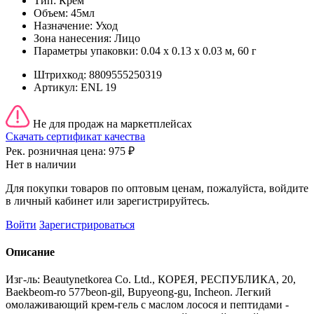
Тип:
Крем
Объем:
45мл
Назначение:
Уход
Зона нанесения:
Лицо
Параметры упаковки:
0.04 x 0.13 x 0.03 м, 60 г
Штрихкод:
8809555250319
Артикул:
ENL 19
Не для продаж на маркетплейсах
Скачать сертификат качества
Рек. розничная цена:
975 ₽
Нет в наличии
Для покупки товаров по оптовым ценам, пожалуйста, войдите
в личный кабинет или зарегистрируйтесь.
Войти
Зарегистрироваться
Описание
Изг-ль: Beautynetkorea Co. Ltd., КОРЕЯ, РЕСПУБЛИКА, 20,
Baekbeom-ro 577beon-gil, Bupyeong-gu, Incheon. Легкий
омолаживающий крем-гель с маслом лосося и пептидами -