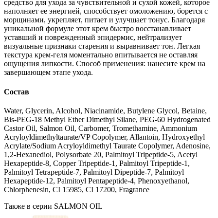
средство для ухода за чувствительной и сухой кожей, которое
наполняет ее энергией, способствует омоложению, борется с
морщинами, укрепляет, питает и улучшает тонус. Благодаря
уникальной формуле этот крем быстро восстанавливает
уставший и поврежденный эпидермис, нейтрализует
визуальные признаки старения и выравнивает тон. Легкая
текстура крем-геля моментально впитывается не оставляя
ощущения липкости. Способ применения: нанесите крем на
завершающем этапе ухода.
Состав
Water, Glycerin, Alcohol, Niacinamide, Butylene Glycol, Betaine,
Bis-PEG-18 Methyl Ether Dimethyl Silane, PEG-60 Hydrogenated
Castor Oil, Salmon Oil, Carbomer, Tromethamine, Ammonium
Acryloyldimethyltaurate/VP Copolymer, Allantoin, Hydroxyethyl
Acrylate/Sodium Acryloyldimethyl Taurate Copolymer, Adenosine,
1,2-Hexanediol, Polysorbate 20, Palmitoyl Tripeptide-5, Acetyl
Hexapeptide-8, Copper Tripeptide-1, Palmitoyl Tripeptide-1,
Palmitoyl Tetrapeptide-7, Palmitoyl Dipeptide-7, Palmitoyl
Hexapeptide-12, Palmitoyl Pentapeptide-4, Phenoxyethanol,
Chlorphenesin, CI 15985, CI 17200, Fragrance
Также в серии SALMON OIL