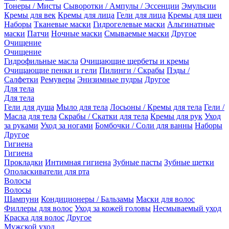
Тонеры / Мисты
Сыворотки / Ампулы / Эссенции
Эмульсии
Кремы для век
Кремы для лица
Гели для лица
Кремы для шеи
Наборы
Тканевые маски
Гидрогелевые маски
Альгинатные
маски
Патчи
Ночные маски
Смываемые маски
Другое
Очищение
Очищение
Гидрофильные масла
Очищающие щербеты и кремы
Очищающие пенки и гели
Пилинги / Скрабы
Пэды /
Салфетки
Ремуверы
Энизимные пудры
Другое
Для тела
Для тела
Гели для душа
Мыло для тела
Лосьоны / Кремы для тела
Гели /
Масла для тела
Скрабы / Скатки для тела
Кремы для рук
Уход
за руками
Уход за ногами
Бомбочки / Соли для ванны
Наборы
Другое
Гигиена
Гигиена
Прокладки
Интимная гигиена
Зубные пасты
Зубные щетки
Ополаскиватели для рта
Волосы
Волосы
Шампуни
Кондиционеры / Бальзамы
Маски для волос
Филлеры для волос
Уход за кожей головы
Несмываемый уход
Краска для волос
Другое
Мужской уход