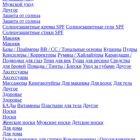
Мужской уход
Другое
Защита от солнца
Защита от солнца
Солнцезащитные кремы SPF
Солнцезащитные гели SPF
Солнцезащитные стики SPF
Макияж
Макияж
Базы / Праймеры
BB / CC / Тональные основы
Кушоны
Пудры
Консилеры / Корректоры
Румяна / Хайлайтеры
Карандаши /
Подводки для глаз
Тени для век
Туши для ресниц
Средства
для бровей
Помады / Тинты / Блески
Уход за губами
Другое
Аксессуары
Аксессуары
Массажеры
Кинезиотейпы
Для макияжа
Для волос
Для тела
Другое
Здоровье
Здоровье
БАДы
Витамины
Пластыри для тела
Другое
Носки
Носки
Женские носки
Мужские носки
Детские носки
Для дома
Для дома
Гели и порошки для стирки
Кондиционеры / Ополаскиватели