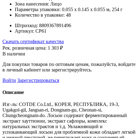
Зона нанесения:
Лицо
Параметры упаковки:
0.055 x 0.145 x 0.055 м, 254 г
Количество в упаковке:
48
Штрихкод:
8809367891496
Артикул:
СР61
Скачать сертификат качества
Рек. розничная цена:
1 303 ₽
В наличии
Для покупки товаров по оптовым ценам, пожалуйста, войдите
в личный кабинет или зарегистрируйтесь.
Войти
Зарегистрироваться
Описание
Изг-ль: COTDE Co.Ltd., КОРЕЯ, РЕСПУБЛИКА, 19-3,
Ugakgol-gil, Jangsan-ri, Dongnam-gu, Cheonan-si,
Chungcheongnam-do. Лосьон содержит ферментированный
экстракт хауттюнии, экстракт сафлоры, комплекс
натуральных экстрактов и т.д. Увлажняющий и
успокаивающий лосьон для проблемной кожи обладает легкой
и нежной текстурой, не перегружает кожу и сохраняет ей