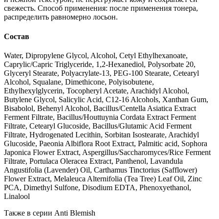
свежесть. Способ применения: после применения тонера,
распределить равномерно лосьон.
Состав
Water, Dipropylene Glycol, Alcohol, Cetyl Ethylhexanoate,
Caprylic/Capric Triglyceride, 1,2-Hexanediol, Polysorbate 20,
Glyceryl Stearate, Polyacrylate-13, PEG-100 Stearate, Cetearyl
Alcohol, Squalane, Dimethicone, Polyisobutene,
Ethylhexylglycerin, Tocopheryl Acetate, Arachidyl Alcohol,
Butylene Glycol, Salicylic Acid, C12-16 Alcohols, Xanthan Gum,
Bisabolol, Behenyl Alcohol, Bacillus/Centella Asiatica Extract
Ferment Filtrate, Bacillus/Houttuynia Cordata Extract Ferment
Filtrate, Cetearyl Glucoside, Bacillus/Glutamic Acid Ferment
Filtrate, Hydrogenated Lecithin, Sorbitan Isostearate, Arachidyl
Glucoside, Paeonia Albiflora Root Extract, Palmitic acid, Sophora
Japonica Flower Extract, Aspergillus/Saccharomyces/Rice Ferment
Filtrate, Portulaca Oleracea Extract, Panthenol, Lavandula
Angustifolia (Lavender) Oil, Carthamus Tinctorius (Safflower)
Flower Extract, Melaleuca Alternifolia (Tea Tree) Leaf Oil, Zinc
PCA, Dimethyl Sulfone, Disodium EDTA, Phenoxyethanol,
Linalool
Также в серии Anti Blemish