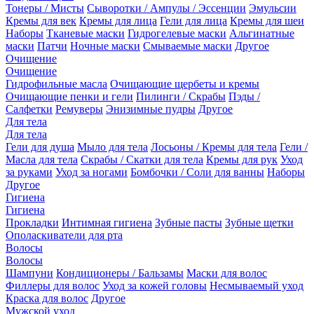
Тонеры / Мисты
Сыворотки / Ампулы / Эссенции
Эмульсии
Кремы для век
Кремы для лица
Гели для лица
Кремы для шеи
Наборы
Тканевые маски
Гидрогелевые маски
Альгинатные
маски
Патчи
Ночные маски
Смываемые маски
Другое
Очищение
Очищение
Гидрофильные масла
Очищающие щербеты и кремы
Очищающие пенки и гели
Пилинги / Скрабы
Пэды /
Салфетки
Ремуверы
Энизимные пудры
Другое
Для тела
Для тела
Гели для душа
Мыло для тела
Лосьоны / Кремы для тела
Гели /
Масла для тела
Скрабы / Скатки для тела
Кремы для рук
Уход
за руками
Уход за ногами
Бомбочки / Соли для ванны
Наборы
Другое
Гигиена
Гигиена
Прокладки
Интимная гигиена
Зубные пасты
Зубные щетки
Ополаскиватели для рта
Волосы
Волосы
Шампуни
Кондиционеры / Бальзамы
Маски для волос
Филлеры для волос
Уход за кожей головы
Несмываемый уход
Краска для волос
Другое
Мужской уход