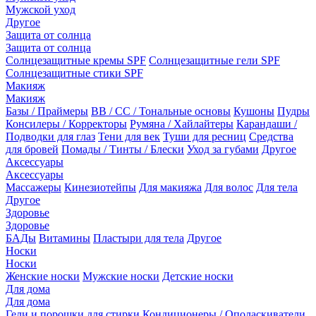
Мужской уход
Другое
Защита от солнца
Защита от солнца
Солнцезащитные кремы SPF
Солнцезащитные гели SPF
Солнцезащитные стики SPF
Макияж
Макияж
Базы / Праймеры
BB / CC / Тональные основы
Кушоны
Пудры
Консилеры / Корректоры
Румяна / Хайлайтеры
Карандаши /
Подводки для глаз
Тени для век
Туши для ресниц
Средства
для бровей
Помады / Тинты / Блески
Уход за губами
Другое
Аксессуары
Аксессуары
Массажеры
Кинезиотейпы
Для макияжа
Для волос
Для тела
Другое
Здоровье
Здоровье
БАДы
Витамины
Пластыри для тела
Другое
Носки
Носки
Женские носки
Мужские носки
Детские носки
Для дома
Для дома
Гели и порошки для стирки
Кондиционеры / Ополаскиватели