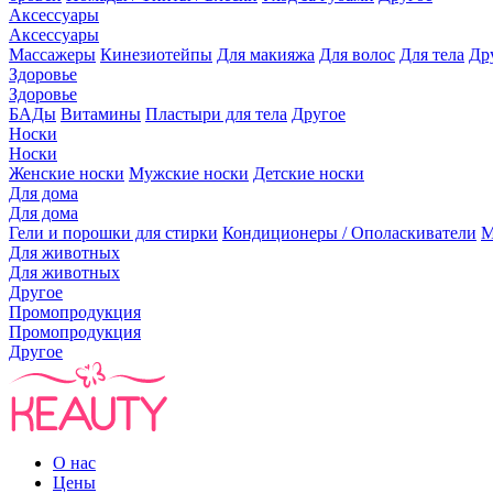
Аксессуары
Аксессуары
Массажеры
Кинезиотейпы
Для макияжа
Для волос
Для тела
Др
Здоровье
Здоровье
БАДы
Витамины
Пластыри для тела
Другое
Носки
Носки
Женские носки
Мужские носки
Детские носки
Для дома
Для дома
Гели и порошки для стирки
Кондиционеры / Ополаскиватели
М
Для животных
Для животных
Другое
Промопродукция
Промопродукция
Другое
О нас
Цены