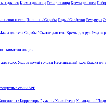
емы для век
Кремы для лица
Гели для лица
Кремы для шеи
Набо
е пенки и гели
Пилинги / Скрабы
Пэды / Салфетки
Ремуверы
Э
Масла для тела
Скрабы / Скатки для тела
Кремы для рук
Уход за 
ласкиватели для рта
 для волос
Уход за кожей головы
Несмываемый уход
Краска для 
езащитные стики SPF
Консилеры / Корректоры
Румяна / Хайлайтеры
Карандаши / Подв