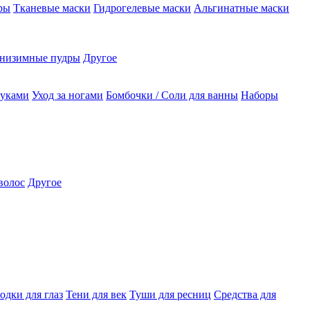
ры
Тканевые маски
Гидрогелевые маски
Альгинатные маски
низимные пудры
Другое
руками
Уход за ногами
Бомбочки / Соли для ванны
Наборы
волос
Другое
одки для глаз
Тени для век
Туши для ресниц
Средства для