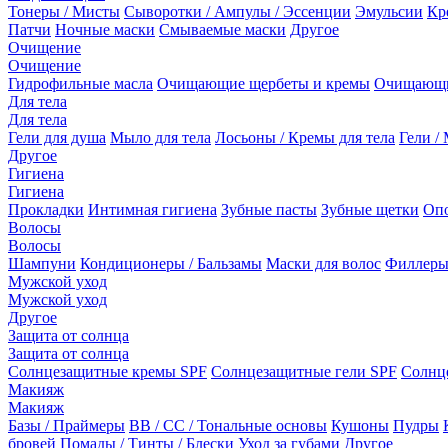
Тонеры / Мисты
Сыворотки / Ампулы / Эссенции
Эмульсии
Кр
Патчи
Ночные маски
Смываемые маски
Другое
Очищение
Очищение
Гидрофильные масла
Очищающие щербеты и кремы
Очищающи
Для тела
Для тела
Гели для душа
Мыло для тела
Лосьоны / Кремы для тела
Гели / 
Другое
Гигиена
Гигиена
Прокладки
Интимная гигиена
Зубные пасты
Зубные щетки
Опо
Волосы
Волосы
Шампуни
Кондиционеры / Бальзамы
Маски для волос
Филлеры
Мужской уход
Мужской уход
Другое
Защита от солнца
Защита от солнца
Солнцезащитные кремы SPF
Солнцезащитные гели SPF
Солнц
Макияж
Макияж
Базы / Праймеры
BB / CC / Тональные основы
Кушоны
Пудры
бровей
Помады / Тинты / Блески
Уход за губами
Другое