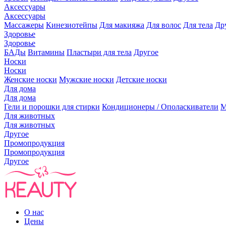
Аксессуары
Аксессуары
Массажеры
Кинезиотейпы
Для макияжа
Для волос
Для тела
Др
Здоровье
Здоровье
БАДы
Витамины
Пластыри для тела
Другое
Носки
Носки
Женские носки
Мужские носки
Детские носки
Для дома
Для дома
Гели и порошки для стирки
Кондиционеры / Ополаскиватели
М
Для животных
Для животных
Другое
Промопродукция
Промопродукция
Другое
О нас
Цены