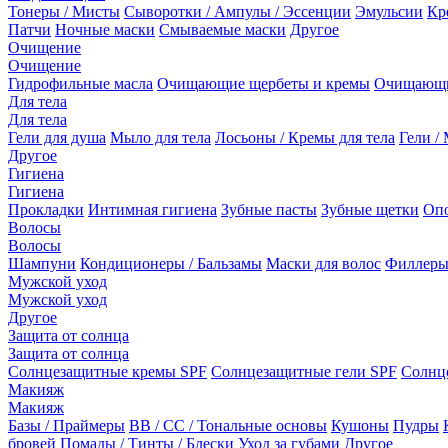
Тонеры / Мисты
Сыворотки / Ампулы / Эссенции
Эмульсии
Кр
Патчи
Ночные маски
Смываемые маски
Другое
Очищение
Очищение
Гидрофильные масла
Очищающие щербеты и кремы
Очищающи
Для тела
Для тела
Гели для душа
Мыло для тела
Лосьоны / Кремы для тела
Гели / 
Другое
Гигиена
Гигиена
Прокладки
Интимная гигиена
Зубные пасты
Зубные щетки
Опо
Волосы
Волосы
Шампуни
Кондиционеры / Бальзамы
Маски для волос
Филлеры
Мужской уход
Мужской уход
Другое
Защита от солнца
Защита от солнца
Солнцезащитные кремы SPF
Солнцезащитные гели SPF
Солнц
Макияж
Макияж
Базы / Праймеры
BB / CC / Тональные основы
Кушоны
Пудры
бровей
Помады / Тинты / Блески
Уход за губами
Другое