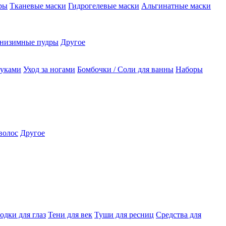
ры
Тканевые маски
Гидрогелевые маски
Альгинатные маски
низимные пудры
Другое
руками
Уход за ногами
Бомбочки / Соли для ванны
Наборы
волос
Другое
одки для глаз
Тени для век
Туши для ресниц
Средства для