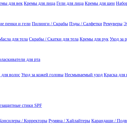
емы для век
Кремы для лица
Гели для лица
Кремы для шеи
Набо
е пенки и гели
Пилинги / Скрабы
Пэды / Салфетки
Ремуверы
Э
Масла для тела
Скрабы / Скатки для тела
Кремы для рук
Уход за 
ласкиватели для рта
 для волос
Уход за кожей головы
Несмываемый уход
Краска для 
езащитные стики SPF
Консилеры / Корректоры
Румяна / Хайлайтеры
Карандаши / Подв