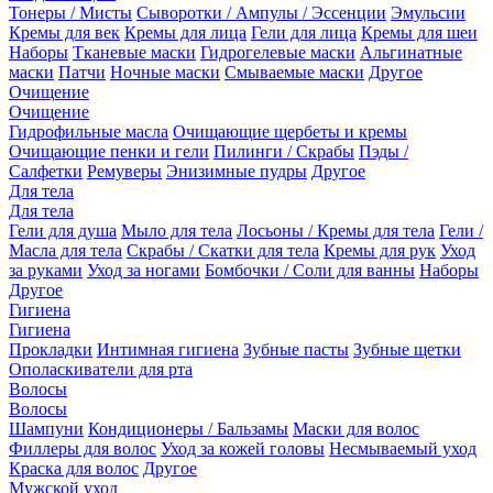
Тонеры / Мисты
Сыворотки / Ампулы / Эссенции
Эмульсии
Кремы для век
Кремы для лица
Гели для лица
Кремы для шеи
Наборы
Тканевые маски
Гидрогелевые маски
Альгинатные
маски
Патчи
Ночные маски
Смываемые маски
Другое
Очищение
Очищение
Гидрофильные масла
Очищающие щербеты и кремы
Очищающие пенки и гели
Пилинги / Скрабы
Пэды /
Салфетки
Ремуверы
Энизимные пудры
Другое
Для тела
Для тела
Гели для душа
Мыло для тела
Лосьоны / Кремы для тела
Гели /
Масла для тела
Скрабы / Скатки для тела
Кремы для рук
Уход
за руками
Уход за ногами
Бомбочки / Соли для ванны
Наборы
Другое
Гигиена
Гигиена
Прокладки
Интимная гигиена
Зубные пасты
Зубные щетки
Ополаскиватели для рта
Волосы
Волосы
Шампуни
Кондиционеры / Бальзамы
Маски для волос
Филлеры для волос
Уход за кожей головы
Несмываемый уход
Краска для волос
Другое
Мужской уход