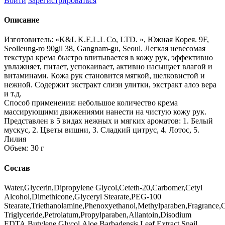
Войти
Зарегистрироваться
Описание
Изготовитель: «K&L K.E.L.L Со, LTD. », Южная Корея. 9F,
Seolleung-ro 90gil 38, Gangnam-gu, Seoul. Легкая невесомая
текстура крема быстро впитывается в кожу рук, эффективно
увлажняет, питает, успокаивает, активно насыщает влагой и
витаминами. Кожа рук становится мягкой, шелковистой и
нежной. Содержит экстракт слизи улитки, экстракт алоэ вера
и т.д.
Способ применения: небольшое количество крема
массирующими движениями нанести на чистую кожу рук.
Представлен в 5 видах нежных и мягких ароматов: 1. Белый
мускус, 2. Цветы вишни, 3. Сладкий цитрус, 4. Лотос, 5.
Лилия
Объем: 30 г
Состав
Water,Glycerin,Dipropylene Glycol,Ceteth-20,Carbomer,Cetyl
Alcohol,Dimethicone,Glyceryl Stearate,PEG-100
Stearate,Triethanolamine,Phenoxyethanol,Methylparaben,Fragrance,C
Triglyceride,Petrolatum,Propylparaben,Allantoin,Disodium
EDTA,Butylene Glycol,Aloe Barbadensis Leaf Extract,Snail