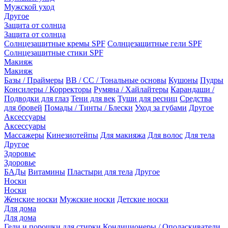
Мужской уход
Другое
Защита от солнца
Защита от солнца
Солнцезащитные кремы SPF
Солнцезащитные гели SPF
Солнцезащитные стики SPF
Макияж
Макияж
Базы / Праймеры
BB / CC / Тональные основы
Кушоны
Пудры
Консилеры / Корректоры
Румяна / Хайлайтеры
Карандаши /
Подводки для глаз
Тени для век
Туши для ресниц
Средства
для бровей
Помады / Тинты / Блески
Уход за губами
Другое
Аксессуары
Аксессуары
Массажеры
Кинезиотейпы
Для макияжа
Для волос
Для тела
Другое
Здоровье
Здоровье
БАДы
Витамины
Пластыри для тела
Другое
Носки
Носки
Женские носки
Мужские носки
Детские носки
Для дома
Для дома
Гели и порошки для стирки
Кондиционеры / Ополаскиватели