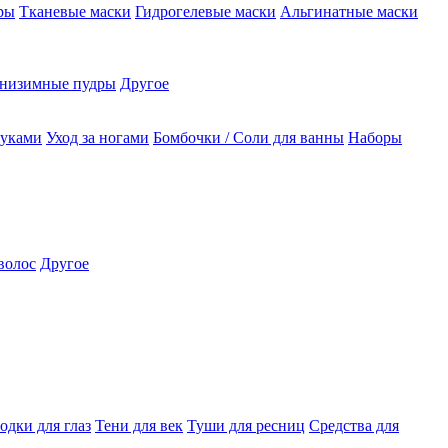
ры
Тканевые маски
Гидрогелевые маски
Альгинатные маски
низимные пудры
Другое
руками
Уход за ногами
Бомбочки / Соли для ванны
Наборы
волос
Другое
одки для глаз
Тени для век
Туши для ресниц
Средства для