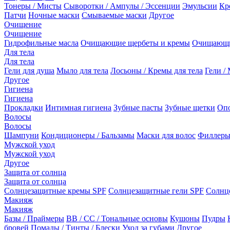
Тонеры / Мисты
Сыворотки / Ампулы / Эссенции
Эмульсии
Кр
Патчи
Ночные маски
Смываемые маски
Другое
Очищение
Очищение
Гидрофильные масла
Очищающие щербеты и кремы
Очищающи
Для тела
Для тела
Гели для душа
Мыло для тела
Лосьоны / Кремы для тела
Гели / 
Другое
Гигиена
Гигиена
Прокладки
Интимная гигиена
Зубные пасты
Зубные щетки
Опо
Волосы
Волосы
Шампуни
Кондиционеры / Бальзамы
Маски для волос
Филлеры
Мужской уход
Мужской уход
Другое
Защита от солнца
Защита от солнца
Солнцезащитные кремы SPF
Солнцезащитные гели SPF
Солнц
Макияж
Макияж
Базы / Праймеры
BB / CC / Тональные основы
Кушоны
Пудры
бровей
Помады / Тинты / Блески
Уход за губами
Другое