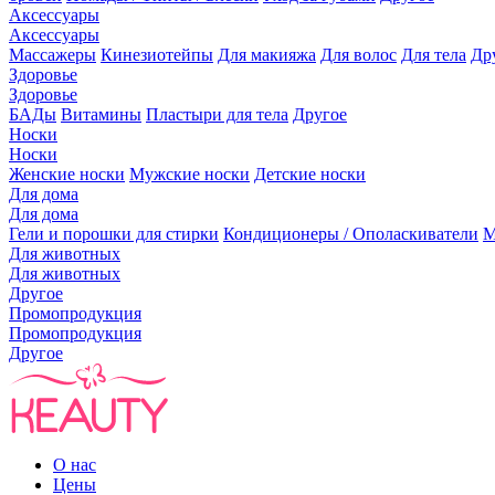
Аксессуары
Аксессуары
Массажеры
Кинезиотейпы
Для макияжа
Для волос
Для тела
Др
Здоровье
Здоровье
БАДы
Витамины
Пластыри для тела
Другое
Носки
Носки
Женские носки
Мужские носки
Детские носки
Для дома
Для дома
Гели и порошки для стирки
Кондиционеры / Ополаскиватели
М
Для животных
Для животных
Другое
Промопродукция
Промопродукция
Другое
О нас
Цены