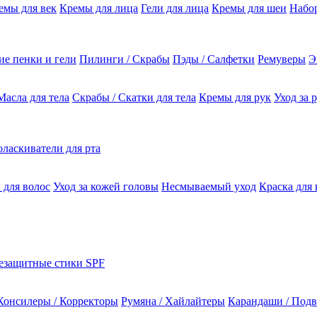
емы для век
Кремы для лица
Гели для лица
Кремы для шеи
Набо
е пенки и гели
Пилинги / Скрабы
Пэды / Салфетки
Ремуверы
Э
Масла для тела
Скрабы / Скатки для тела
Кремы для рук
Уход за 
ласкиватели для рта
 для волос
Уход за кожей головы
Несмываемый уход
Краска для 
езащитные стики SPF
Консилеры / Корректоры
Румяна / Хайлайтеры
Карандаши / Подв