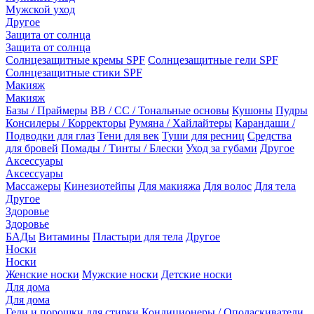
Мужской уход
Другое
Защита от солнца
Защита от солнца
Солнцезащитные кремы SPF
Солнцезащитные гели SPF
Солнцезащитные стики SPF
Макияж
Макияж
Базы / Праймеры
BB / CC / Тональные основы
Кушоны
Пудры
Консилеры / Корректоры
Румяна / Хайлайтеры
Карандаши /
Подводки для глаз
Тени для век
Туши для ресниц
Средства
для бровей
Помады / Тинты / Блески
Уход за губами
Другое
Аксессуары
Аксессуары
Массажеры
Кинезиотейпы
Для макияжа
Для волос
Для тела
Другое
Здоровье
Здоровье
БАДы
Витамины
Пластыри для тела
Другое
Носки
Носки
Женские носки
Мужские носки
Детские носки
Для дома
Для дома
Гели и порошки для стирки
Кондиционеры / Ополаскиватели