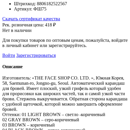
Штрихкод:
8806182522567
Артикул:
ФШ75
Скачать сертификат качества
Рек. розничная цена:
418 ₽
Нет в наличии
Для покупки товаров по оптовым ценам, пожалуйста, войдите
в личный кабинет или зарегистрируйтесь.
Войти
Зарегистрироваться
Описание
Изготовитель: «THE FACE SHOP CO. LTD. », Южная Корея,
58, Saemunan-ro, Jongno-gu, Seoul. Автоматический карандаш
для бровей. Имеет плоский, узкий грифель который удобен
для прорисовки как широких частей, так и самой узкой части
брови. Стержень выкручивается. Обратная сторона карандаша
с удобной щеточкой, которой можно завершить оформление
бровей.
Оттенки: 01 LIGHT BROWN – светло -коричневый
02 GRAY BROWN – серо-коричневый
03 BROWN – коричневый