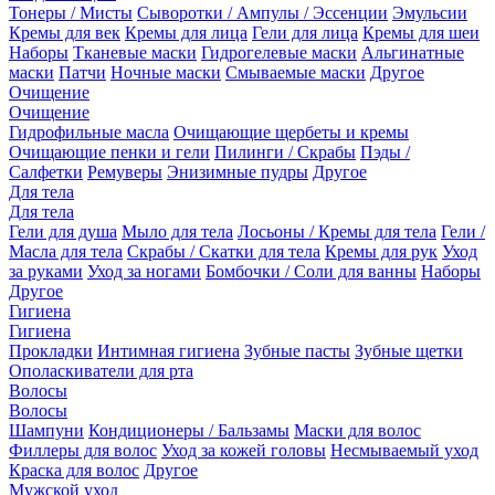
Тонеры / Мисты
Сыворотки / Ампулы / Эссенции
Эмульсии
Кремы для век
Кремы для лица
Гели для лица
Кремы для шеи
Наборы
Тканевые маски
Гидрогелевые маски
Альгинатные
маски
Патчи
Ночные маски
Смываемые маски
Другое
Очищение
Очищение
Гидрофильные масла
Очищающие щербеты и кремы
Очищающие пенки и гели
Пилинги / Скрабы
Пэды /
Салфетки
Ремуверы
Энизимные пудры
Другое
Для тела
Для тела
Гели для душа
Мыло для тела
Лосьоны / Кремы для тела
Гели /
Масла для тела
Скрабы / Скатки для тела
Кремы для рук
Уход
за руками
Уход за ногами
Бомбочки / Соли для ванны
Наборы
Другое
Гигиена
Гигиена
Прокладки
Интимная гигиена
Зубные пасты
Зубные щетки
Ополаскиватели для рта
Волосы
Волосы
Шампуни
Кондиционеры / Бальзамы
Маски для волос
Филлеры для волос
Уход за кожей головы
Несмываемый уход
Краска для волос
Другое
Мужской уход