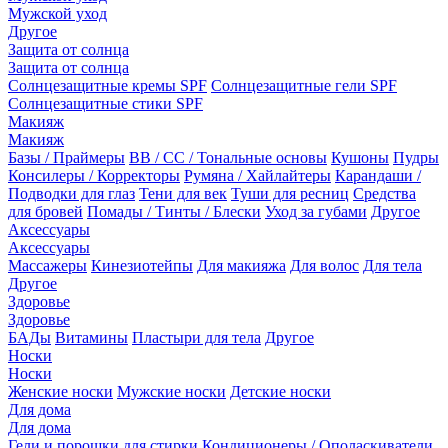
Мужской уход
Другое
Защита от солнца
Защита от солнца
Солнцезащитные кремы SPF
Солнцезащитные гели SPF
Солнцезащитные стики SPF
Макияж
Макияж
Базы / Праймеры
BB / CC / Тональные основы
Кушоны
Пудры
Консилеры / Корректоры
Румяна / Хайлайтеры
Карандаши /
Подводки для глаз
Тени для век
Туши для ресниц
Средства
для бровей
Помады / Тинты / Блески
Уход за губами
Другое
Аксессуары
Аксессуары
Массажеры
Кинезиотейпы
Для макияжа
Для волос
Для тела
Другое
Здоровье
Здоровье
БАДы
Витамины
Пластыри для тела
Другое
Носки
Носки
Женские носки
Мужские носки
Детские носки
Для дома
Для дома
Гели и порошки для стирки
Кондиционеры / Ополаскиватели