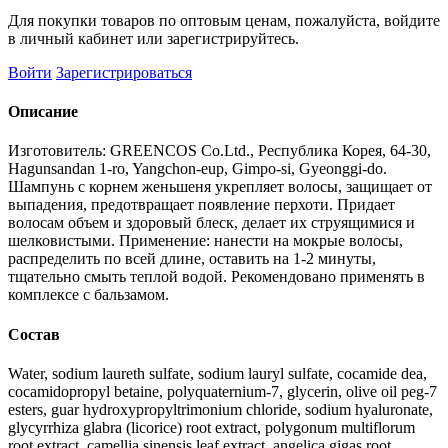
Для покупки товаров по оптовым ценам, пожалуйста, войдите
в личный кабинет или зарегистрируйтесь.
Войти
Зарегистрироваться
Описание
Изготовитель: GREENCOS Co.Ltd., Республика Корея, 64-30,
Hagunsandan 1-ro, Yangchon-eup, Gimpo-si, Gyeonggi-do.
Шампунь с корнем женьшеня укрепляет волосы, защищает от
выпадения, предотвращает появление перхоти. Придает
волосам объем и здоровый блеск, делает их струящимися и
шелковистыми. Применение: нанести на мокрые волосы,
распределить по всей длине, оставить на 1-2 минуты,
тщательно смыть теплой водой. Рекомендовано применять в
комплексе с бальзамом.
Состав
Water, sodium laureth sulfate, sodium lauryl sulfate, cocamide dea,
cocamidopropyl betaine, polyquaternium-7, glycerin, olive oil peg-7
esters, guar hydroxypropyltrimonium chloride, sodium hyaluronate,
glycyrrhiza glabra (licorice) root extract, polygonum multiflorum
root extract, camellia sinensis leaf extract, angelica gigas root