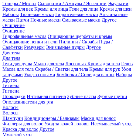
Тонеры / Мисты
Сыворотки / Ампулы / Эссенции
Эмульсии
Кремы для век
Кремы для лица
Гели для лица
Кремы для шеи
Наборы
Тканевые маски
Гидрогелевые маски
Альгинатные
маски
Патчи
Ночные маски
Смываемые маски
Другое
Очищение
Очищение
Гидрофильные масла
Очищающие щербеты и кремы
Очищающие пенки и гели
Пилинги / Скрабы
Пэды /
Салфетки
Ремуверы
Энизимные пудры
Другое
Для тела
Для тела
Гели для душа
Мыло для тела
Лосьоны / Кремы для тела
Гели /
Масла для тела
Скрабы / Скатки для тела
Кремы для рук
Уход
за руками
Уход за ногами
Бомбочки / Соли для ванны
Наборы
Другое
Гигиена
Гигиена
Прокладки
Интимная гигиена
Зубные пасты
Зубные щетки
Ополаскиватели для рта
Волосы
Волосы
Шампуни
Кондиционеры / Бальзамы
Маски для волос
Филлеры для волос
Уход за кожей головы
Несмываемый уход
Краска для волос
Другое
Мужской уход