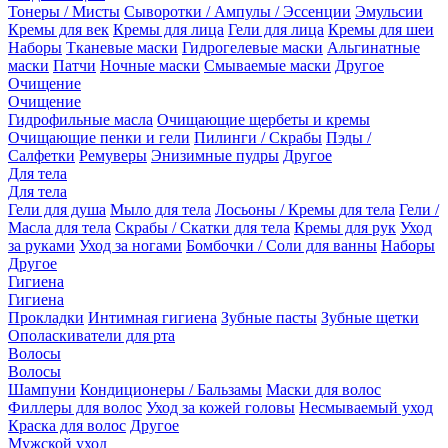
Тонеры / Мисты
Сыворотки / Ампулы / Эссенции
Эмульсии
Кремы для век
Кремы для лица
Гели для лица
Кремы для шеи
Наборы
Тканевые маски
Гидрогелевые маски
Альгинатные
маски
Патчи
Ночные маски
Смываемые маски
Другое
Очищение
Очищение
Гидрофильные масла
Очищающие щербеты и кремы
Очищающие пенки и гели
Пилинги / Скрабы
Пэды /
Салфетки
Ремуверы
Энизимные пудры
Другое
Для тела
Для тела
Гели для душа
Мыло для тела
Лосьоны / Кремы для тела
Гели /
Масла для тела
Скрабы / Скатки для тела
Кремы для рук
Уход
за руками
Уход за ногами
Бомбочки / Соли для ванны
Наборы
Другое
Гигиена
Гигиена
Прокладки
Интимная гигиена
Зубные пасты
Зубные щетки
Ополаскиватели для рта
Волосы
Волосы
Шампуни
Кондиционеры / Бальзамы
Маски для волос
Филлеры для волос
Уход за кожей головы
Несмываемый уход
Краска для волос
Другое
Мужской уход