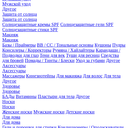
Мужской уход
Другое
Защита от солнца
Защита от солнца
Солнцезащитные кремы SPF
Солнцезащитные гели SPF
Солнцезащитные стики SPF
Макияж
Макияж
Базы / Праймеры
BB / CC / Тональные основы
Кушоны
Пудры
Консилеры / Корректоры
Румяна / Хайлайтеры
Карандаши /
Подводки для глаз
Тени для век
Туши для ресниц
Средства
для бровей
Помады / Тинты / Блески
Уход за губами
Другое
Аксессуары
Аксессуары
Массажеры
Кинезиотейпы
Для макияжа
Для волос
Для тела
Другое
Здоровье
Здоровье
БАДы
Витамины
Пластыри для тела
Другое
Носки
Носки
Женские носки
Мужские носки
Детские носки
Для дома
Для дома
Гели и порошки для стирки
Кондиционеры / Ополаскиватели