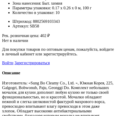
Зона нанесения:
Быт. химия
Параметры упаковки:
0.17 x 0.26 x 0 м, 100 г
Количество в упаковке:
10
Штрихкод:
8802569103343
Артикул:
SB58
Рек. розничная цена:
402 ₽
Нет в наличии
Для покупки товаров по оптовым ценам, пожалуйста, войдите
в личный кабинет или зарегистрируйтесь.
Войти
Зарегистрироваться
Описание
Изготовитель: «Sung Bo Cleamy Co., Ltd. », Южная Корея, 225,
Galgogri, Bobwonub, Paju, Geonggi Do. Комплект небольших
мочалок для кухни дополнит любую кухню не только своей
функциональностью, но и красотой. Мочалки обладают
нежной и слегка шелковистой фактурой махрового ворса,
превосходно впитывают влагу превосходя в этом даже
хлопок. Обладает высокими антибактериальными
свойствами, благодаря которым мочалка не впитывает