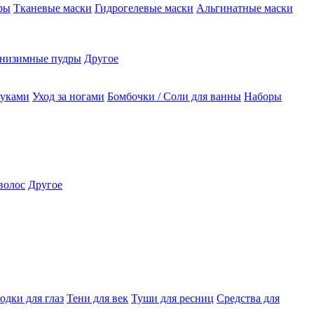
ры
Тканевые маски
Гидрогелевые маски
Альгинатные маски
низимные пудры
Другое
руками
Уход за ногами
Бомбочки / Соли для ванны
Наборы
волос
Другое
одки для глаз
Тени для век
Туши для ресниц
Средства для