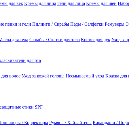
емы для век
Кремы для лица
Гели для лица
Кремы для шеи
Набо
е пенки и гели
Пилинги / Скрабы
Пэды / Салфетки
Ремуверы
Э
Масла для тела
Скрабы / Скатки для тела
Кремы для рук
Уход за 
ласкиватели для рта
 для волос
Уход за кожей головы
Несмываемый уход
Краска для 
езащитные стики SPF
Консилеры / Корректоры
Румяна / Хайлайтеры
Карандаши / Подв