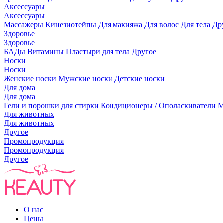
Аксессуары
Аксессуары
Массажеры
Кинезиотейпы
Для макияжа
Для волос
Для тела
Др
Здоровье
Здоровье
БАДы
Витамины
Пластыри для тела
Другое
Носки
Носки
Женские носки
Мужские носки
Детские носки
Для дома
Для дома
Гели и порошки для стирки
Кондиционеры / Ополаскиватели
М
Для животных
Для животных
Другое
Промопродукция
Промопродукция
Другое
О нас
Цены