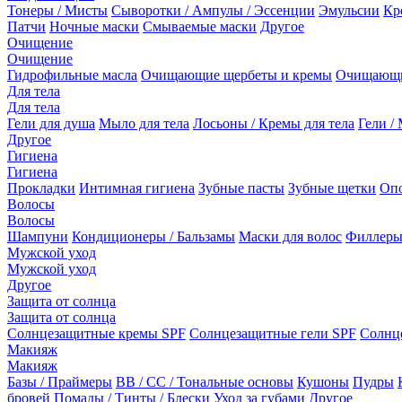
Тонеры / Мисты
Сыворотки / Ампулы / Эссенции
Эмульсии
Кр
Патчи
Ночные маски
Смываемые маски
Другое
Очищение
Очищение
Гидрофильные масла
Очищающие щербеты и кремы
Очищающи
Для тела
Для тела
Гели для душа
Мыло для тела
Лосьоны / Кремы для тела
Гели / 
Другое
Гигиена
Гигиена
Прокладки
Интимная гигиена
Зубные пасты
Зубные щетки
Опо
Волосы
Волосы
Шампуни
Кондиционеры / Бальзамы
Маски для волос
Филлеры
Мужской уход
Мужской уход
Другое
Защита от солнца
Защита от солнца
Солнцезащитные кремы SPF
Солнцезащитные гели SPF
Солнц
Макияж
Макияж
Базы / Праймеры
BB / CC / Тональные основы
Кушоны
Пудры
бровей
Помады / Тинты / Блески
Уход за губами
Другое