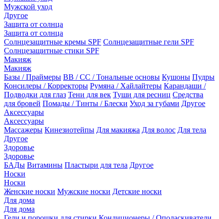
Мужской уход
Другое
Защита от солнца
Защита от солнца
Солнцезащитные кремы SPF
Солнцезащитные гели SPF
Солнцезащитные стики SPF
Макияж
Макияж
Базы / Праймеры
BB / CC / Тональные основы
Кушоны
Пудры
Консилеры / Корректоры
Румяна / Хайлайтеры
Карандаши /
Подводки для глаз
Тени для век
Туши для ресниц
Средства
для бровей
Помады / Тинты / Блески
Уход за губами
Другое
Аксессуары
Аксессуары
Массажеры
Кинезиотейпы
Для макияжа
Для волос
Для тела
Другое
Здоровье
Здоровье
БАДы
Витамины
Пластыри для тела
Другое
Носки
Носки
Женские носки
Мужские носки
Детские носки
Для дома
Для дома
Гели и порошки для стирки
Кондиционеры / Ополаскиватели