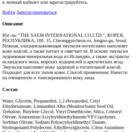
в личный кабинет или зарегистрируйтесь.
Войти
Зарегистрироваться
Описание
Изг-ль: "THE SAEM INTERNATIONAL CO.LTD.", КОРЕЯ,
РЕСПУБЛИКА, 10F, 35, Cheonggyecheon-ro, Jongno-gu, Seoul.
Нежная, ультраувлажняющая эмульсия интенсивно наполняет
кожу влагой, а также питает и смягчает её. В основе эмульсии
ледниковая минеральная вода из Исландии, а также экстракты
исландского моха, морских водорослей и арктических ягод.
Эмульсия наполняет кожу здоровой и питательной влагой.
Подходит для всех типов кожи. Способ применения: Нанести
на очищенную и тонизированную кожу лица.
Состав
Water, Glycerin, Propanediol, 1,2-Hexanediol, Cetyl
Ethylhexanoate, Limnanthes Alba (Meadowfoam) Seed Oil,
Trehalose, Butylene Glycol, Vinyl Dimethicone, Silica, Cetearyl
Olivate, Ammonium Acryloyldimethyltaurate/VP Copolymer,
Sorbitan Olivate, Sodium Polyacryloyldimethyl Taurate,
Hydrogenated Polydecene, Ethylhexylglycerin, Citrus Aurantium