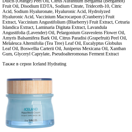
Dulcis (Orange) Peel Oil, Citrus Aurantium Bergamia (Bergamot)
Fruit Oil, Disodium EDTA, Sodium Citrate, Trideceth-10, Citric
Acid, Sodium Hyaluronate, Hyaluronic Acid, Hydrolyzed
Hyaluronic Acid, Vaccinium Macrocarpon (Cranberry) Fruit
Extract, Vaccinium Angustifolium (Blueberry) Fruit Extract, Cetraria
Islandica Extract, Laminaria Digitata Extract, Lavandula
Angustifolia (Lavender) Oil, Pelargonium Graveolens Flower Oil,
Amyris Balsamifera Bark Oil, Citrus Paradisi (Grapefruit) Peel Oil,
Melaleuca Alternifolia (Tea Tree) Leaf Oil, Eucalyptus Globulus
Leaf Oil, Boswellia Carterii Oil, Juniperus Mexicana Oil, Xanthan
Gum, Glyceryl Caprylate, Pseudoalteromonas Ferment Extract
Также в серии Iceland Hydrating