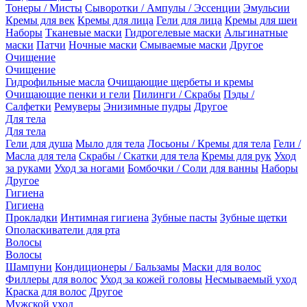
Тонеры / Мисты
Сыворотки / Ампулы / Эссенции
Эмульсии
Кремы для век
Кремы для лица
Гели для лица
Кремы для шеи
Наборы
Тканевые маски
Гидрогелевые маски
Альгинатные
маски
Патчи
Ночные маски
Смываемые маски
Другое
Очищение
Очищение
Гидрофильные масла
Очищающие щербеты и кремы
Очищающие пенки и гели
Пилинги / Скрабы
Пэды /
Салфетки
Ремуверы
Энизимные пудры
Другое
Для тела
Для тела
Гели для душа
Мыло для тела
Лосьоны / Кремы для тела
Гели /
Масла для тела
Скрабы / Скатки для тела
Кремы для рук
Уход
за руками
Уход за ногами
Бомбочки / Соли для ванны
Наборы
Другое
Гигиена
Гигиена
Прокладки
Интимная гигиена
Зубные пасты
Зубные щетки
Ополаскиватели для рта
Волосы
Волосы
Шампуни
Кондиционеры / Бальзамы
Маски для волос
Филлеры для волос
Уход за кожей головы
Несмываемый уход
Краска для волос
Другое
Мужской уход