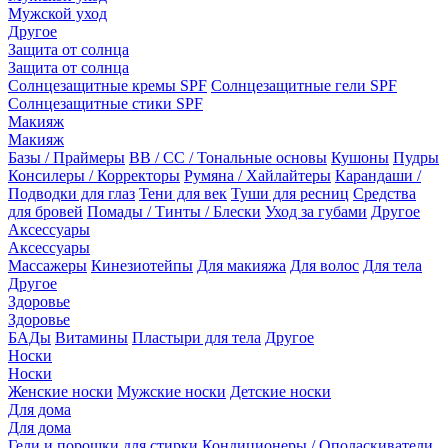
Мужской уход
Другое
Защита от солнца
Защита от солнца
Солнцезащитные кремы SPF
Солнцезащитные гели SPF
Солнцезащитные стики SPF
Макияж
Макияж
Базы / Праймеры
BB / CC / Тональные основы
Кушоны
Пудры
Консилеры / Корректоры
Румяна / Хайлайтеры
Карандаши /
Подводки для глаз
Тени для век
Туши для ресниц
Средства
для бровей
Помады / Тинты / Блески
Уход за губами
Другое
Аксессуары
Аксессуары
Массажеры
Кинезиотейпы
Для макияжа
Для волос
Для тела
Другое
Здоровье
Здоровье
БАДы
Витамины
Пластыри для тела
Другое
Носки
Носки
Женские носки
Мужские носки
Детские носки
Для дома
Для дома
Гели и порошки для стирки
Кондиционеры / Ополаскиватели