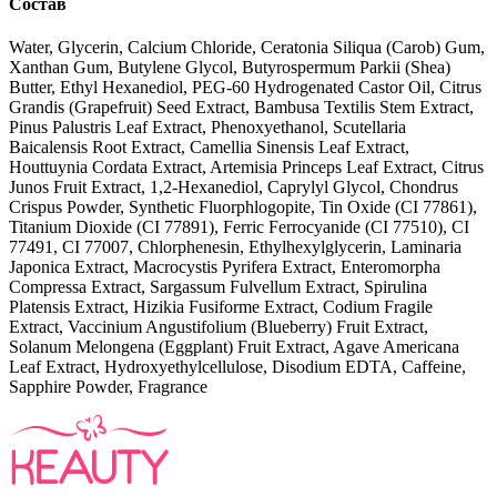
Состав
Water, Glycerin, Calcium Chloride, Ceratonia Siliqua (Carob) Gum,
Xanthan Gum, Butylene Glycol, Butyrospermum Parkii (Shea)
Butter, Ethyl Hexanediol, PEG-60 Hydrogenated Castor Oil, Citrus
Grandis (Grapefruit) Seed Extract, Bambusa Textilis Stem Extract,
Pinus Palustris Leaf Extract, Phenoxyethanol, Scutellaria
Baicalensis Root Extract, Camellia Sinensis Leaf Extract,
Houttuynia Cordata Extract, Artemisia Princeps Leaf Extract, Citrus
Junos Fruit Extract, 1,2-Hexanediol, Caprylyl Glycol, Chondrus
Crispus Powder, Synthetic Fluorphlogopite, Tin Oxide (CI 77861),
Titanium Dioxide (CI 77891), Ferric Ferrocyanide (CI 77510), CI
77491, CI 77007, Chlorphenesin, Ethylhexylglycerin, Laminaria
Japonica Extract, Macrocystis Pyrifera Extract, Enteromorpha
Compressa Extract, Sargassum Fulvellum Extract, Spirulina
Platensis Extract, Hizikia Fusiforme Extract, Codium Fragile
Extract, Vaccinium Angustifolium (Blueberry) Fruit Extract,
Solanum Melongena (Eggplant) Fruit Extract, Agave Americana
Leaf Extract, Hydroxyethylcellulose, Disodium EDTA, Caffeine,
Sapphire Powder, Fragrance