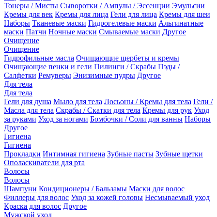
Тонеры / Мисты
Сыворотки / Ампулы / Эссенции
Эмульсии
Кремы для век
Кремы для лица
Гели для лица
Кремы для шеи
Наборы
Тканевые маски
Гидрогелевые маски
Альгинатные
маски
Патчи
Ночные маски
Смываемые маски
Другое
Очищение
Очищение
Гидрофильные масла
Очищающие щербеты и кремы
Очищающие пенки и гели
Пилинги / Скрабы
Пэды /
Салфетки
Ремуверы
Энизимные пудры
Другое
Для тела
Для тела
Гели для душа
Мыло для тела
Лосьоны / Кремы для тела
Гели /
Масла для тела
Скрабы / Скатки для тела
Кремы для рук
Уход
за руками
Уход за ногами
Бомбочки / Соли для ванны
Наборы
Другое
Гигиена
Гигиена
Прокладки
Интимная гигиена
Зубные пасты
Зубные щетки
Ополаскиватели для рта
Волосы
Волосы
Шампуни
Кондиционеры / Бальзамы
Маски для волос
Филлеры для волос
Уход за кожей головы
Несмываемый уход
Краска для волос
Другое
Мужской уход