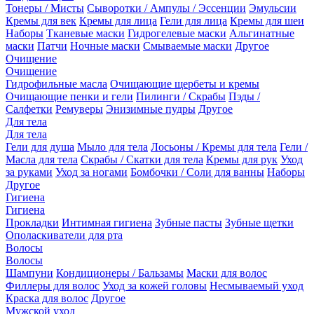
Тонеры / Мисты
Сыворотки / Ампулы / Эссенции
Эмульсии
Кремы для век
Кремы для лица
Гели для лица
Кремы для шеи
Наборы
Тканевые маски
Гидрогелевые маски
Альгинатные
маски
Патчи
Ночные маски
Смываемые маски
Другое
Очищение
Очищение
Гидрофильные масла
Очищающие щербеты и кремы
Очищающие пенки и гели
Пилинги / Скрабы
Пэды /
Салфетки
Ремуверы
Энизимные пудры
Другое
Для тела
Для тела
Гели для душа
Мыло для тела
Лосьоны / Кремы для тела
Гели /
Масла для тела
Скрабы / Скатки для тела
Кремы для рук
Уход
за руками
Уход за ногами
Бомбочки / Соли для ванны
Наборы
Другое
Гигиена
Гигиена
Прокладки
Интимная гигиена
Зубные пасты
Зубные щетки
Ополаскиватели для рта
Волосы
Волосы
Шампуни
Кондиционеры / Бальзамы
Маски для волос
Филлеры для волос
Уход за кожей головы
Несмываемый уход
Краска для волос
Другое
Мужской уход