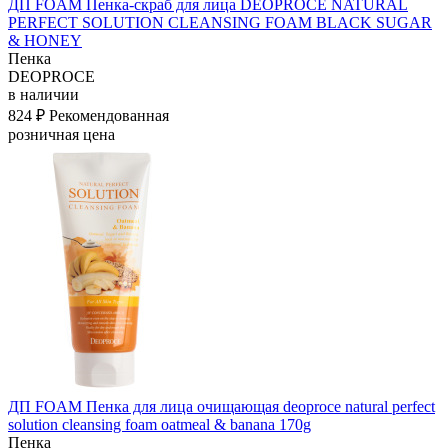
ДП FOAM Пенка-скраб для лица DEOPROCE NATURAL
PERFECT SOLUTION CLEANSING FOAM BLACK SUGAR
& HONEY
Пенка
DEOPROCE
в наличии
824 ₽
Рекомендованная
розничная цена
ДП FOAM Пенка для лица очищающая deoproce natural perfect
solution cleansing foam oatmeal & banana 170g
Пенка