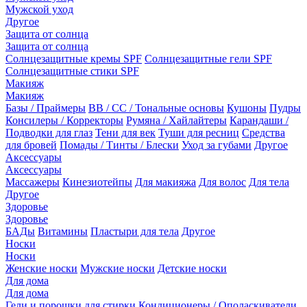
Мужской уход
Другое
Защита от солнца
Защита от солнца
Солнцезащитные кремы SPF
Солнцезащитные гели SPF
Солнцезащитные стики SPF
Макияж
Макияж
Базы / Праймеры
BB / CC / Тональные основы
Кушоны
Пудры
Консилеры / Корректоры
Румяна / Хайлайтеры
Карандаши /
Подводки для глаз
Тени для век
Туши для ресниц
Средства
для бровей
Помады / Тинты / Блески
Уход за губами
Другое
Аксессуары
Аксессуары
Массажеры
Кинезиотейпы
Для макияжа
Для волос
Для тела
Другое
Здоровье
Здоровье
БАДы
Витамины
Пластыри для тела
Другое
Носки
Носки
Женские носки
Мужские носки
Детские носки
Для дома
Для дома
Гели и порошки для стирки
Кондиционеры / Ополаскиватели