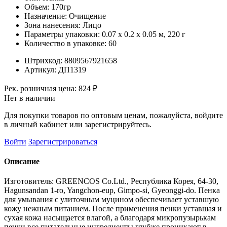
Объем:
170гр
Назначение:
Очищение
Зона нанесения:
Лицо
Параметры упаковки:
0.07 x 0.2 x 0.05 м, 220 г
Количество в упаковке:
60
Штрихкод:
8809567921658
Артикул:
ДП1319
Рек. розничная цена:
824 ₽
Нет в наличии
Для покупки товаров по оптовым ценам, пожалуйста, войдите
в личный кабинет или зарегистрируйтесь.
Войти
Зарегистрироваться
Описание
Изготовитель: GREENCOS Co.Ltd., Республика Корея, 64-30,
Hagunsandan 1-ro, Yangchon-eup, Gimpo-si, Gyeonggi-do. Пенка
для умывания с улиточным муцином обеспечивает уставшую
кожу нежным питанием. После применения пенки уставшая и
сухая кожа насыщается влагой, а благодаря микропузырькам
пенки все питательные ингредиенты глубже проникают в