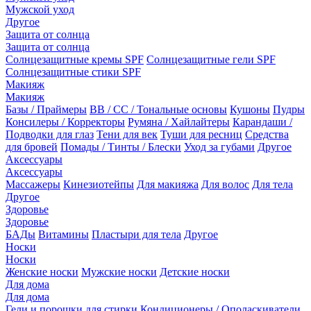
Мужской уход
Другое
Защита от солнца
Защита от солнца
Солнцезащитные кремы SPF
Солнцезащитные гели SPF
Солнцезащитные стики SPF
Макияж
Макияж
Базы / Праймеры
BB / CC / Тональные основы
Кушоны
Пудры
Консилеры / Корректоры
Румяна / Хайлайтеры
Карандаши /
Подводки для глаз
Тени для век
Туши для ресниц
Средства
для бровей
Помады / Тинты / Блески
Уход за губами
Другое
Аксессуары
Аксессуары
Массажеры
Кинезиотейпы
Для макияжа
Для волос
Для тела
Другое
Здоровье
Здоровье
БАДы
Витамины
Пластыри для тела
Другое
Носки
Носки
Женские носки
Мужские носки
Детские носки
Для дома
Для дома
Гели и порошки для стирки
Кондиционеры / Ополаскиватели