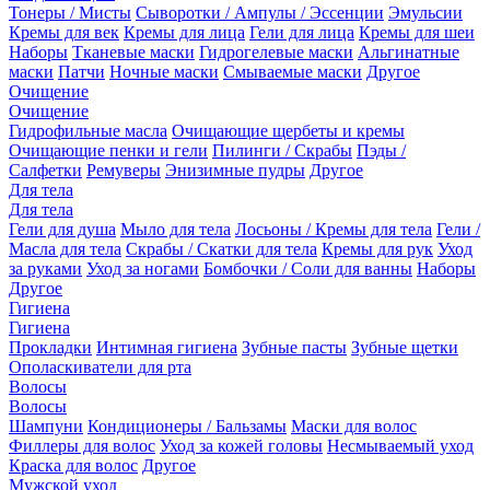
Тонеры / Мисты
Сыворотки / Ампулы / Эссенции
Эмульсии
Кремы для век
Кремы для лица
Гели для лица
Кремы для шеи
Наборы
Тканевые маски
Гидрогелевые маски
Альгинатные
маски
Патчи
Ночные маски
Смываемые маски
Другое
Очищение
Очищение
Гидрофильные масла
Очищающие щербеты и кремы
Очищающие пенки и гели
Пилинги / Скрабы
Пэды /
Салфетки
Ремуверы
Энизимные пудры
Другое
Для тела
Для тела
Гели для душа
Мыло для тела
Лосьоны / Кремы для тела
Гели /
Масла для тела
Скрабы / Скатки для тела
Кремы для рук
Уход
за руками
Уход за ногами
Бомбочки / Соли для ванны
Наборы
Другое
Гигиена
Гигиена
Прокладки
Интимная гигиена
Зубные пасты
Зубные щетки
Ополаскиватели для рта
Волосы
Волосы
Шампуни
Кондиционеры / Бальзамы
Маски для волос
Филлеры для волос
Уход за кожей головы
Несмываемый уход
Краска для волос
Другое
Мужской уход