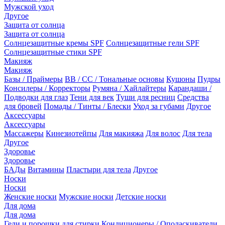
Мужской уход
Другое
Защита от солнца
Защита от солнца
Солнцезащитные кремы SPF
Солнцезащитные гели SPF
Солнцезащитные стики SPF
Макияж
Макияж
Базы / Праймеры
BB / CC / Тональные основы
Кушоны
Пудры
Консилеры / Корректоры
Румяна / Хайлайтеры
Карандаши /
Подводки для глаз
Тени для век
Туши для ресниц
Средства
для бровей
Помады / Тинты / Блески
Уход за губами
Другое
Аксессуары
Аксессуары
Массажеры
Кинезиотейпы
Для макияжа
Для волос
Для тела
Другое
Здоровье
Здоровье
БАДы
Витамины
Пластыри для тела
Другое
Носки
Носки
Женские носки
Мужские носки
Детские носки
Для дома
Для дома
Гели и порошки для стирки
Кондиционеры / Ополаскиватели