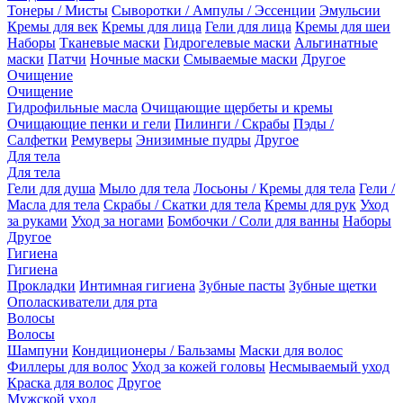
Тонеры / Мисты
Сыворотки / Ампулы / Эссенции
Эмульсии
Кремы для век
Кремы для лица
Гели для лица
Кремы для шеи
Наборы
Тканевые маски
Гидрогелевые маски
Альгинатные
маски
Патчи
Ночные маски
Смываемые маски
Другое
Очищение
Очищение
Гидрофильные масла
Очищающие щербеты и кремы
Очищающие пенки и гели
Пилинги / Скрабы
Пэды /
Салфетки
Ремуверы
Энизимные пудры
Другое
Для тела
Для тела
Гели для душа
Мыло для тела
Лосьоны / Кремы для тела
Гели /
Масла для тела
Скрабы / Скатки для тела
Кремы для рук
Уход
за руками
Уход за ногами
Бомбочки / Соли для ванны
Наборы
Другое
Гигиена
Гигиена
Прокладки
Интимная гигиена
Зубные пасты
Зубные щетки
Ополаскиватели для рта
Волосы
Волосы
Шампуни
Кондиционеры / Бальзамы
Маски для волос
Филлеры для волос
Уход за кожей головы
Несмываемый уход
Краска для волос
Другое
Мужской уход