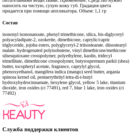
питательными веществами. Применение: Средство нужно
наносить на чистую, сухую кожу губ. Градация цвета
придается при помощи аппликатора. Объем: 1,1 гр
Состав
isononyl isononanoate, phenyl trimethicone, silica, bis-diglyceryl
polyacyladipate-2, ozokerite, dimethicone, caprylic/capric
triglyceride, jojoba esters, polyglyceryl-2 triisostearate. diisostearyl
malate. hydrogenated polyisobutene, vinyl dimethicone/methicone
silsesquioxane crosspolymer, polyethylene, kaolin, tridecyl
trimellitate, dimethicone crosspolymer, butyrospermum parkii (shea)
butter, tocopheryl acetate, fragrance, caprylyl glycol,
phenoxyethanol, mangifera indica (mango) seed butter, argania
spinosa kernel oil, pentaerythrityl tetra-di-t-butyl
hydroxyhydrocinnamate, hexylene glycol, yellow 5 lake, titanium
dioxide, iron oxides (ci 77491), red 7, blue 1 lake, iron oxides (ci
77492)
Служба поддержки клиентов