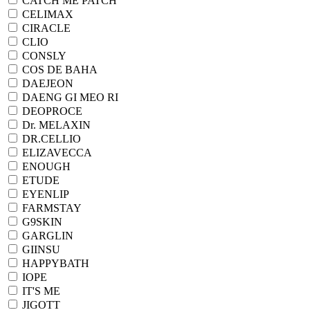
CATCH ME PATCH
CELIMAX
CIRACLE
CLIO
CONSLY
COS DE BAHA
DAEJEON
DAENG GI MEO RI
DEOPROCE
Dr. MELAXIN
DR.CELLIO
ELIZAVECCA
ENOUGH
ETUDE
EYENLIP
FARMSTAY
G9SKIN
GARGLIN
GIINSU
HAPPYBATH
IOPE
IT'S ME
JIGOTT