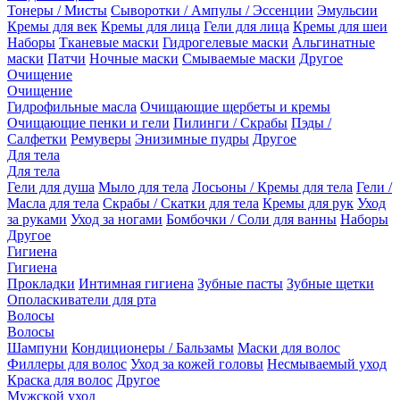
Тонеры / Мисты
Сыворотки / Ампулы / Эссенции
Эмульсии
Кремы для век
Кремы для лица
Гели для лица
Кремы для шеи
Наборы
Тканевые маски
Гидрогелевые маски
Альгинатные
маски
Патчи
Ночные маски
Смываемые маски
Другое
Очищение
Очищение
Гидрофильные масла
Очищающие щербеты и кремы
Очищающие пенки и гели
Пилинги / Скрабы
Пэды /
Салфетки
Ремуверы
Энизимные пудры
Другое
Для тела
Для тела
Гели для душа
Мыло для тела
Лосьоны / Кремы для тела
Гели /
Масла для тела
Скрабы / Скатки для тела
Кремы для рук
Уход
за руками
Уход за ногами
Бомбочки / Соли для ванны
Наборы
Другое
Гигиена
Гигиена
Прокладки
Интимная гигиена
Зубные пасты
Зубные щетки
Ополаскиватели для рта
Волосы
Волосы
Шампуни
Кондиционеры / Бальзамы
Маски для волос
Филлеры для волос
Уход за кожей головы
Несмываемый уход
Краска для волос
Другое
Мужской уход