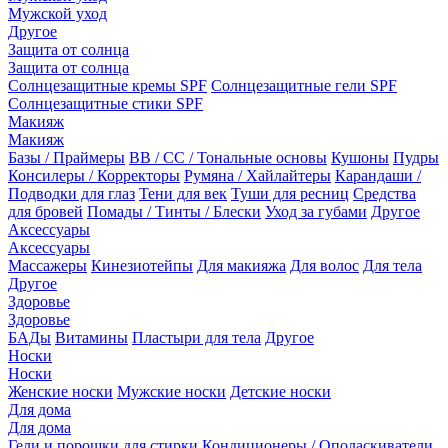
Мужской уход
Другое
Защита от солнца
Защита от солнца
Солнцезащитные кремы SPF
Солнцезащитные гели SPF
Солнцезащитные стики SPF
Макияж
Макияж
Базы / Праймеры
BB / CC / Тональные основы
Кушоны
Пудры
Консилеры / Корректоры
Румяна / Хайлайтеры
Карандаши /
Подводки для глаз
Тени для век
Туши для ресниц
Средства
для бровей
Помады / Тинты / Блески
Уход за губами
Другое
Аксессуары
Аксессуары
Массажеры
Кинезиотейпы
Для макияжа
Для волос
Для тела
Другое
Здоровье
Здоровье
БАДы
Витамины
Пластыри для тела
Другое
Носки
Носки
Женские носки
Мужские носки
Детские носки
Для дома
Для дома
Гели и порошки для стирки
Кондиционеры / Ополаскиватели