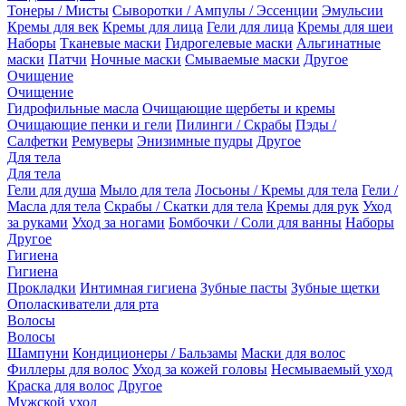
Тонеры / Мисты
Сыворотки / Ампулы / Эссенции
Эмульсии
Кремы для век
Кремы для лица
Гели для лица
Кремы для шеи
Наборы
Тканевые маски
Гидрогелевые маски
Альгинатные
маски
Патчи
Ночные маски
Смываемые маски
Другое
Очищение
Очищение
Гидрофильные масла
Очищающие щербеты и кремы
Очищающие пенки и гели
Пилинги / Скрабы
Пэды /
Салфетки
Ремуверы
Энизимные пудры
Другое
Для тела
Для тела
Гели для душа
Мыло для тела
Лосьоны / Кремы для тела
Гели /
Масла для тела
Скрабы / Скатки для тела
Кремы для рук
Уход
за руками
Уход за ногами
Бомбочки / Соли для ванны
Наборы
Другое
Гигиена
Гигиена
Прокладки
Интимная гигиена
Зубные пасты
Зубные щетки
Ополаскиватели для рта
Волосы
Волосы
Шампуни
Кондиционеры / Бальзамы
Маски для волос
Филлеры для волос
Уход за кожей головы
Несмываемый уход
Краска для волос
Другое
Мужской уход