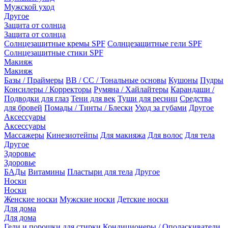
Мужской уход
Другое
Защита от солнца
Защита от солнца
Солнцезащитные кремы SPF
Солнцезащитные гели SPF
Солнцезащитные стики SPF
Макияж
Макияж
Базы / Праймеры
BB / CC / Тональные основы
Кушоны
Пудры
Консилеры / Корректоры
Румяна / Хайлайтеры
Карандаши /
Подводки для глаз
Тени для век
Туши для ресниц
Средства
для бровей
Помады / Тинты / Блески
Уход за губами
Другое
Аксессуары
Аксессуары
Массажеры
Кинезиотейпы
Для макияжа
Для волос
Для тела
Другое
Здоровье
Здоровье
БАДы
Витамины
Пластыри для тела
Другое
Носки
Носки
Женские носки
Мужские носки
Детские носки
Для дома
Для дома
Гели и порошки для стирки
Кондиционеры / Ополаскиватели