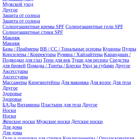
Мужской уход
Другое
Защита от солнца
Защита от солнца
Солнцезащитные кремы SPF
Солнцезащитные гели SPF
Солнцезащитные стики SPF
Макияж
Макияж
Базы / Праймеры
BB / CC / Тональные основы
Кушоны
Пудры
Консилеры / Корректоры
Румяна / Хайлайтеры
Карандаши /
Подводки для глаз
Тени для век
Туши для ресниц
Средства
для бровей
Помады / Тинты / Блески
Уход за губами
Другое
Аксессуары
Аксессуары
Массажеры
Кинезиотейпы
Для макияжа
Для волос
Для тела
Другое
Здоровье
Здоровье
БАДы
Витамины
Пластыри для тела
Другое
Носки
Носки
Женские носки
Мужские носки
Детские носки
Для дома
Для дома
Гели и порошки для стирки
Кондиционеры / Ополаскиватели