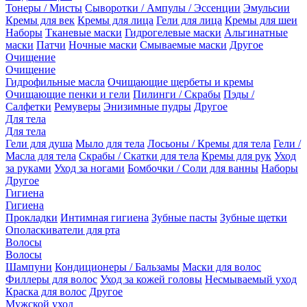
Тонеры / Мисты
Сыворотки / Ампулы / Эссенции
Эмульсии
Кремы для век
Кремы для лица
Гели для лица
Кремы для шеи
Наборы
Тканевые маски
Гидрогелевые маски
Альгинатные
маски
Патчи
Ночные маски
Смываемые маски
Другое
Очищение
Очищение
Гидрофильные масла
Очищающие щербеты и кремы
Очищающие пенки и гели
Пилинги / Скрабы
Пэды /
Салфетки
Ремуверы
Энизимные пудры
Другое
Для тела
Для тела
Гели для душа
Мыло для тела
Лосьоны / Кремы для тела
Гели /
Масла для тела
Скрабы / Скатки для тела
Кремы для рук
Уход
за руками
Уход за ногами
Бомбочки / Соли для ванны
Наборы
Другое
Гигиена
Гигиена
Прокладки
Интимная гигиена
Зубные пасты
Зубные щетки
Ополаскиватели для рта
Волосы
Волосы
Шампуни
Кондиционеры / Бальзамы
Маски для волос
Филлеры для волос
Уход за кожей головы
Несмываемый уход
Краска для волос
Другое
Мужской уход