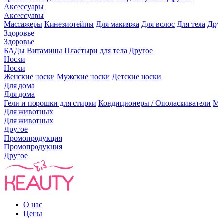
Аксессуары
Аксессуары
Массажеры
Кинезиотейпы
Для макияжа
Для волос
Для тела
Др
Здоровье
Здоровье
БАДы
Витамины
Пластыри для тела
Другое
Носки
Носки
Женские носки
Мужские носки
Детские носки
Для дома
Для дома
Гели и порошки для стирки
Кондиционеры / Ополаскиватели
М
Для животных
Для животных
Другое
Промопродукция
Промопродукция
Другое
О нас
Цены