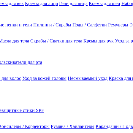
емы для век
Кремы для лица
Гели для лица
Кремы для шеи
Набо
е пенки и гели
Пилинги / Скрабы
Пэды / Салфетки
Ремуверы
Э
Масла для тела
Скрабы / Скатки для тела
Кремы для рук
Уход за 
ласкиватели для рта
 для волос
Уход за кожей головы
Несмываемый уход
Краска для 
езащитные стики SPF
Консилеры / Корректоры
Румяна / Хайлайтеры
Карандаши / Подв