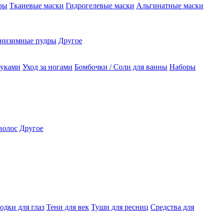
ры
Тканевые маски
Гидрогелевые маски
Альгинатные маски
низимные пудры
Другое
руками
Уход за ногами
Бомбочки / Соли для ванны
Наборы
волос
Другое
одки для глаз
Тени для век
Туши для ресниц
Средства для