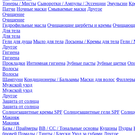
Тонеры / Мисты
Сыворотки / Ампулы / Эссенции
Эмульсии
Кр
Патчи
Ночные маски
Смываемые маски
Другое
Очищение
Очищение
Гидрофильные масла
Очищающие щербеты и кремы
Очищающи
Для тела
Для тела
Гели для душа
Мыло для тела
Лосьоны / Кремы для тела
Гели / 
Другое
Гигиена
Гигиена
Прокладки
Интимная гигиена
Зубные пасты
Зубные щетки
Опо
Волосы
Волосы
Шампуни
Кондиционеры / Бальзамы
Маски для волос
Филлеры
Мужской уход
Мужской уход
Другое
Защита от солнца
Защита от солнца
Солнцезащитные кремы SPF
Солнцезащитные гели SPF
Солнц
Макияж
Макияж
Базы / Праймеры
BB / CC / Тональные основы
Кушоны
Пудры
бровей
Помады / Тинты / Блески
Уход за губами
Другое